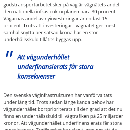
godstransportarbetet sker på väg är vägnätets andel i
den nationella infrastrukturplanen bara 30 procent.
Vägarnas andel av nyinvesteringar är endast 15
procent. Trots att investeringar i vägnätet ger mest
samhällsnytta per satsad krona har en stor
underhållsskuld tillåtits byggas upp.
Att vägunderhållet
underfinansierats får stora
konsekvenser
Den svenska väginfrastrukturen har vanförvaltats
under lång tid. Trots sedan länge kända behov har
vägunderhållet bortprioriterats till den grad att det nu
finns en underhållsskuld till vägtrafiken på 25 miljarder
kronor. Att vägunderhållet underfinansierats får stora
konsekvenser. Trafikverket har slagit larm om att de