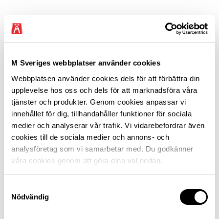
Vägnätet är en viktig del av vårt
samhälle
M Sveriges webbplatser använder cookies
Fungerande och säkra vägar behövs för att hela landet
ska leva. Vägtrafiken står för över 80 procent av alla
Webbplatsen använder cookies dels för att förbättra din
persontransporter och en majoritet av allt
upplevelse hos oss och dels för att marknadsföra våra
godstransportarbete. Ett eftersatt vägunderhåll
tjänster och produkter. Genom cookies anpassar vi
försvårar vardagen och äventyrar trafiksäkerheten för
innehållet för dig, tillhandahåller funktioner för sociala
alla människor som behöver bilen för att ta sig till
medier och analyserar vår trafik. Vi vidarebefordrar även
arbetet, läkaren och affären.
cookies till de sociala medier och annons- och
analysföretag som vi samarbetar med. Du godkänner
våra cookies genom att göra dina val nedan.
Alla trafikanter förtjänar en säker
mobilitet
Samtyckesval
Nödvändig
Under överskådlig tid kommer vägnätet att vara det