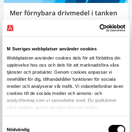
Mer förnybara drivmedel i tanken
Dagens bilar kommer att rulla många år än. Då
krävs förnybara drivmedel för att vi ska kunna fasa
ut fossila bränslen.
M Sveriges webbplatser använder cookies
Webbplatsen använder cookies dels för att förbättra din
upplevelse hos oss och dels för att marknadsföra våra
tjänster och produkter. Genom cookies anpassar vi
innehållet för dig, tillhandahåller funktioner för sociala
medier och analyserar vår trafik. Vi vidarebefordrar även
cookies till de sociala medier och annons- och
analysföretag som vi samarbetar med. Du godkänner
våra cookies genom att göra dina val nedan.
Inför en skrotningspremie för
Samtyckesval
föryngrad bilpark
Nödvändig