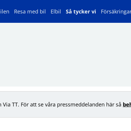
ilen
Resa med bil
Elbil
Så tycker vi
Försäkringa
n Via TT. För att se våra pressmeddelanden här så
be