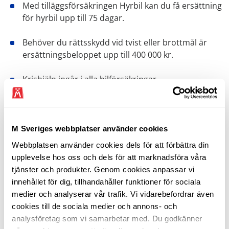
Med tilläggsförsäkringen Hyrbil kan du få ersättning
för hyrbil upp till 75 dagar.
Behöver du rättsskydd vid tvist eller brottmål är
ersättningsbeloppet upp till 400 000 kr.
Krishjälp ingår i alla bilförsäkringar.
Ingen förhöjd självrisk för ungdom.
M Sveriges webbplatser använder cookies
Möjlighet att lägga till vårt Pluspaket:
Webbplatsen använder cookies dels för att förbättra din
upplevelse hos oss och dels för att marknadsföra våra
Hyrbil med ersättningsbil upp till 75 dagar.
tjänster och produkter. Genom cookies anpassar vi
innehållet för dig, tillhandahåller funktioner för sociala
Trafikolycksfall för alla i bilen.
medier och analyserar vår trafik. Vi vidarebefordrar även
Självriskreducering vid skadegörelse, djurkollision
cookies till de sociala medier och annons- och
och parkeringsskada.
analysföretag som vi samarbetar med. Du godkänner