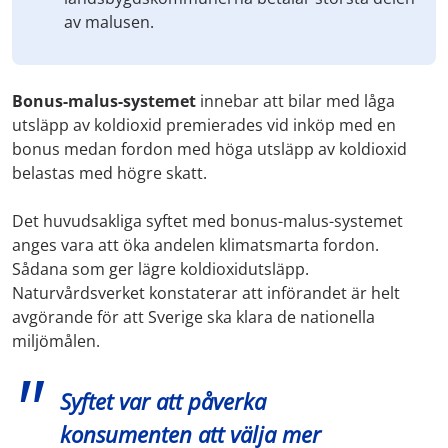
av malusen.
Bonus-malus-systemet
innebar att bilar med låga
utsläpp av koldioxid premierades vid inköp med en
bonus medan fordon med höga utsläpp av koldioxid
belastas med högre skatt.
Det huvudsakliga syftet med bonus-malus-systemet
anges vara att öka andelen klimatsmarta fordon.
Sådana som ger lägre koldioxidutsläpp.
Naturvårdsverket konstaterar att införandet är helt
avgörande för att Sverige ska klara de nationella
miljömålen.
Syftet var att påverka
konsumenten att välja mer