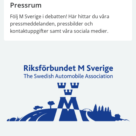
Pressrum
Följ M Sverige i debatten! Här hittar du våra
pressmeddelanden, pressbilder och
kontaktuppgifter samt våra sociala medier.