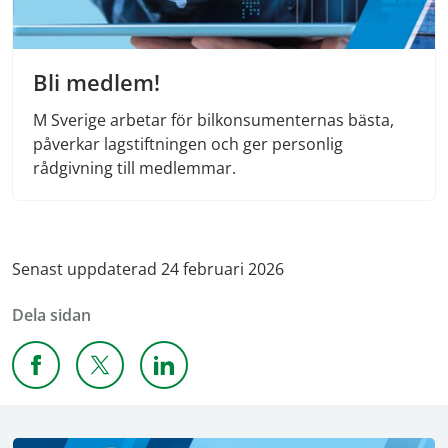
Bli medlem!
M Sverige arbetar för bilkonsumenternas bästa,
påverkar lagstiftningen och ger personlig
rådgivning till medlemmar.
Senast uppdaterad 24 februari 2026
Dela sidan
Dela sidan på Facebook
Dela sidan på X
Dela sidan på Linkedin