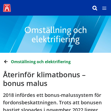
Omställning och elektrifiering
Återinför klimatbonus –
bonus malus
2018 infördes ett bonus-malussystem för
fordonsbeskattningen. Trots att bonusen
hastigt slopades i november 2022 ligger