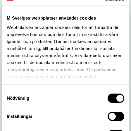
M Sveriges webbplatser använder cookies
Webbplatsen använder cookies dels för att förbättra din
upplevelse hos oss och dels för att marknadsföra våra
tjänster och produkter. Genom cookies anpassar vi
innehållet för dig, tillhandahåller funktioner för sociala
Böter i Österrike avskriven
medier och analyserar vår trafik. Vi vidarebefordrar även
cookies till de sociala medier och annons- och
Vid en tankstation skrev personalen fel
analysföretag som vi samarbetar med. Du godkänner
registreringsnummer på vinjetten vilken gav
våra cookies genom att göra dina val nedan.
Michael i en dryg böter från ASFINAG.
Samtyckesval
Nödvändig
Inställningar