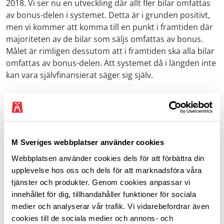
2018. Vi ser nu en utveckling där allt fler bilar omfattas
av bonus-delen i systemet. Detta är i grunden positivt,
men vi kommer att komma till en punkt i framtiden där
majoriteten av de bilar som säljs omfattas av bonus.
Målet är rimligen dessutom att i framtiden ska alla bilar
omfattas av bonus-delen. Att systemet då i längden inte
kan vara självfinansierat säger sig själv.
I detta förslag föreslås malus-delen höjas för att
finansiera bonus-delen. Vi kan acceptera denna
förändring då vi står bakom målet med reformen i
grunden. Man kan dock se framför sig en situation om
M Sveriges webbplatser använder cookies
inte allt för många år där malus-delen behöver höjas
ännu mer för att täcka kostnaderna för bonus-delen.
Webbplatsen använder cookies dels för att förbättra din
Denna ekvation kommer inte att kunna gå ihop många
upplevelse hos oss och dels för att marknadsföra våra
år till om försäljningen av miljöbilar ökar i samma takt
tjänster och produkter. Genom cookies anpassar vi
som idag.
innehållet för dig, tillhandahåller funktioner för sociala
medier och analyserar vår trafik. Vi vidarebefordrar även
I samband med detta vill vi även åter uppmärksamma
cookies till de sociala medier och annons- och