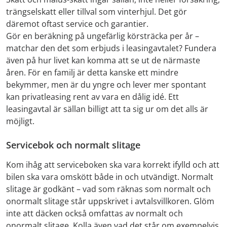
trängselskatt eller tillval som vinterhjul. Det gör
däremot oftast service och garantier.
Gör en beräkning på ungefärlig körsträcka per år –
matchar den det som erbjuds i leasingavtalet? Fundera
även på hur livet kan komma att se ut de närmaste
åren. För en familj är detta kanske ett mindre
bekymmer, men är du yngre och lever mer spontant
kan privatleasing rent av vara en dålig idé. Ett
leasingavtal är sällan billigt att ta sig ur om det alls är
möjligt.
Servicebok och normalt slitage
Kom ihåg att serviceboken ska vara korrekt ifylld och att
bilen ska vara omskött både in och utvändigt. Normalt
slitage är godkänt – vad som räknas som normalt och
onormalt slitage står uppskrivet i avtalsvillkoren. Glöm
inte att däcken också omfattas av normalt och
onormalt slitage. Kolla även vad det står om exempelvis