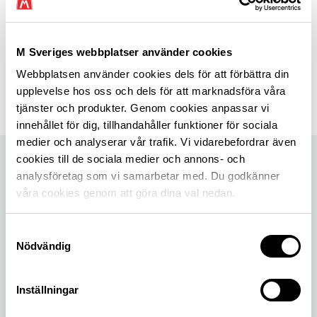
Senast uppdaterad 5 september 2024
M Sveriges webbplatser använder cookies
Dela sidan
Webbplatsen använder cookies dels för att förbättra din
upplevelse hos oss och dels för att marknadsföra våra
tjänster och produkter. Genom cookies anpassar vi
Dela sidan på Facebook
Dela sidan på X
Dela sidan på Linkedin
innehållet för dig, tillhandahåller funktioner för sociala
medier och analyserar vår trafik. Vi vidarebefordrar även
cookies till de sociala medier och annons- och
analysföretag som vi samarbetar med. Du godkänner
våra cookies genom att göra dina val nedan.
Samtyckesval
Nödvändig
Inställningar
Nytt från M Sverige