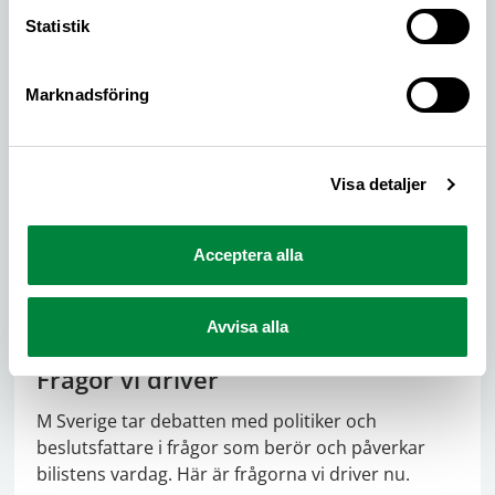
Läs det senaste om frågor som rör trafik- och
Statistik
infrastrukturpolitik, vilka frågor M Sverige driver
och vilka trafikundersökningar vi gjort.
Marknadsföring
Visa detaljer
Acceptera alla
Avvisa alla
Frågor vi driver
M Sverige tar debatten med politiker och
beslutsfattare i frågor som berör och påverkar
bilistens vardag. Här är frågorna vi driver nu.