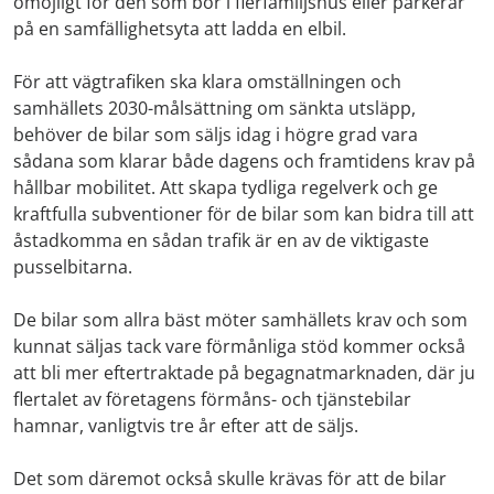
omöjligt för den som bor i flerfamiljshus eller parkerar
på en samfällighetsyta att ladda en elbil.
För att vägtrafiken ska klara omställningen och
samhällets 2030-målsättning om sänkta utsläpp,
behöver de bilar som säljs idag i högre grad vara
sådana som klarar både dagens och framtidens krav på
hållbar mobilitet. Att skapa tydliga regelverk och ge
kraftfulla subventioner för de bilar som kan bidra till att
åstadkomma en sådan trafik är en av de viktigaste
pusselbitarna.
De bilar som allra bäst möter samhällets krav och som
kunnat säljas tack vare förmånliga stöd kommer också
att bli mer eftertraktade på begagnatmarknaden, där ju
flertalet av företagens förmåns- och tjänstebilar
hamnar, vanligtvis tre år efter att de säljs.
Det som däremot också skulle krävas för att de bilar