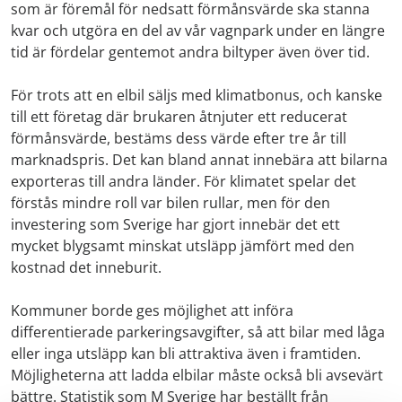
som är föremål för nedsatt förmånsvärde ska stanna
kvar och utgöra en del av vår vagnpark under en längre
tid är fördelar gentemot andra biltyper även över tid.
För trots att en elbil säljs med klimatbonus, och kanske
till ett företag där brukaren åtnjuter ett reducerat
förmånsvärde, bestäms dess värde efter tre år till
marknadspris. Det kan bland annat innebära att bilarna
exporteras till andra länder. För klimatet spelar det
förstås mindre roll var bilen rullar, men för den
investering som Sverige har gjort innebär det ett
mycket blygsamt minskat utsläpp jämfört med den
kostnad det inneburit.
Kommuner borde ges möjlighet att införa
differentierade parkeringsavgifter, så att bilar med låga
eller inga utsläpp kan bli attraktiva även i framtiden.
Möjligheterna att ladda elbilar måste också bli avsevärt
bättre. Statistik som M Sverige har beställt från