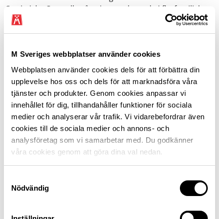
Statistiska Centralbyrån visar att boende i flerfamiljshus
i högre utsträckning tvingas välja en icke laddbar
elhybrid, alltså en bil av den typ som denna utredning
inte vill ge några sänkta förmånsvärden.
M Sveriges webbplatser använder cookies
Därför är det viktigt att subventionera bilen genom hela
Webbplatsen använder cookies dels för att förbättra din
dess verksamma tid, alltså även som begagnad. Det
upplevelse hos oss och dels för att marknadsföra våra
måste bli ännu tydligare än vad det är idag för
tjänster och produkter. Genom cookies anpassar vi
begagnatköpare att det innebär både klimatmässiga
innehållet för dig, tillhandahåller funktioner för sociala
och ekonomiska fördelar att välja en bil som har låga
medier och analyserar vår trafik. Vi vidarebefordrar även
eller inga utsläpp.
cookies till de sociala medier och annons- och
analysföretag som vi samarbetar med. Du godkänner
Bara då menar vi att Sverige kan tillgodoräkna sig alla
våra cookies genom att göra dina val nedan.
de investeringar och subventioner som det innebär att
ge klimatbonus, subventionera förmånsvärdet och
Samtyckesval
investera i laddinfrastruktur.
Nödvändig
Omställningen riskerar att bli orimligt kostsam om bilar
Inställningar