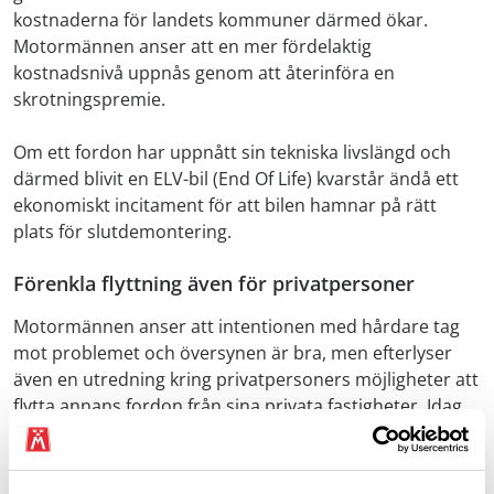
kostnaderna för landets kommuner därmed ökar.
Motormännen anser att en mer fördelaktig
kostnadsnivå uppnås genom att återinföra en
skrotningspremie.
Om ett fordon har uppnått sin tekniska livslängd och
därmed blivit en ELV-bil (End Of Life) kvarstår ändå ett
ekonomiskt incitament för att bilen hamnar på rätt
plats för slutdemontering.
Förenkla flyttning även för privatpersoner
Motormännen anser att intentionen med hårdare tag
mot problemet och översynen är bra, men efterlyser
även en utredning kring privatpersoners möjligheter att
flytta annans fordon från sina privata fastigheter. Idag
medför lagstiftningen långa handläggningstider och i
värsta fall även kostnader för en privatperson för att få
ett fordon flyttat från sin mark. Detta kan orsaka stora