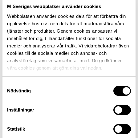
problem för en privatperson som inte kan använda
M Sveriges webbplatser använder cookies
infarten till sin villa på grund av ett lämnat fordon.
Webbplatsen använder cookies dels för att förbättra din
upplevelse hos oss och dels för att marknadsföra våra
Motormännen efterlyser därför även en utredning av
tjänster och produkter. Genom cookies anpassar vi
reglerna för att underlätta för privata markägare att
innehållet för dig, tillhandahåller funktioner för sociala
flytta fordon från sina fastigheter.
medier och analyserar vår trafik. Vi vidarebefordrar även
cookies till de sociala medier och annons- och
Motormännens Riksförbund
analysföretag som vi samarbetar med. Du godkänner
Christer B. Andersson, Stf VD
våra cookies genom att göra dina val nedan.
Malin Johansson, Förbundsjurist
Samtyckesval
Nödvändig
Carl-Erik Stjernvall, Hållbarhetsansvarig
Inställningar
Senast uppdaterad 5 september 2024
Statistik
Dela sidan