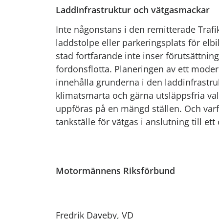
Laddinfrastruktur och vätgasmackar
Inte någonstans i den remitterade Traf
laddstolpe eller parkeringsplats för el
stad fortfarande inte inser förutsättnin
fordonsflotta. Planeringen av ett modern
innehålla grunderna i den laddinfrastru
klimatsmarta och gärna utsläppsfria va
uppföras på en mängd ställen. Och varfö
tankställe för vätgas i anslutning till 
Motormännens Riks
Fredrik Daveby, VD