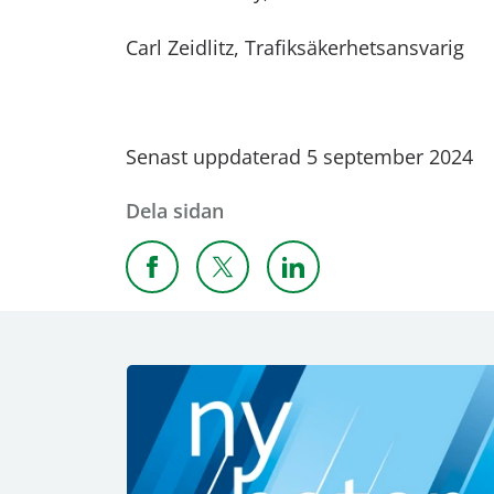
Carl Zeidlitz, Trafiksäkerhetsansvarig
Senast uppdaterad 5 september 2024
Dela sidan
Dela sidan på Facebook
Dela sidan på X
Dela sidan på Linkedi