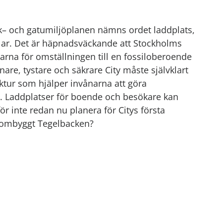
ik– och gatumiljöplanen nämns ordet laddplats,
bilar. Det är häpnadsväckande att Stockholms
garna för omställningen till en fossiloberoende
are, tystare och säkrare City måste självklart
ktur som hjälper invånarna att göra
l. Laddplatser för boende och besökare kan
r inte redan nu planera för Citys första
ett ombyggt Tegelbacken?
förbund