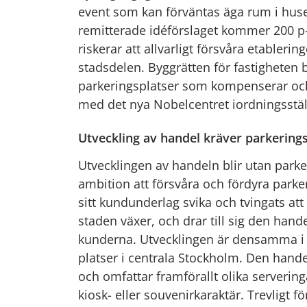
event som kan förväntas äga rum i huset 
remitterade idéförslaget kommer 200 p-
riskerar att allvarligt försvåra etabler
stadsdelen. Byggrätten för fastigheten bö
parkeringsplatser som kompenserar och 
med det nya Nobelcentret iordningsstäl
Utveckling av handel kräver parkering
Utvecklingen av handeln blir utan parke
ambition att försvåra och fördyra parker
sitt kundunderlag svika och tvingats at
staden växer, och drar till sig den hand
kunderna. Utvecklingen är densamma i 
platser i centrala Stockholm. Den handel
och omfattar framförallt olika serverin
kiosk- eller souvenirkaraktär. Trevligt fö