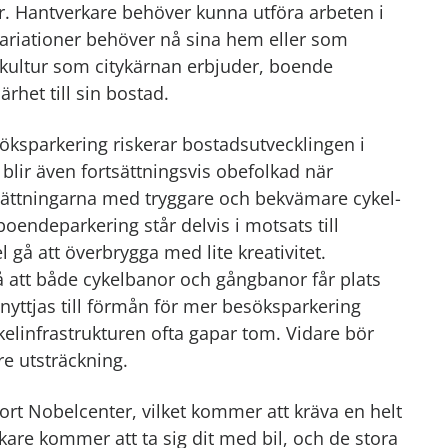
r. Hantverkare behöver kunna utföra arbeten i
ariationer behöver nå sina hem eller som
h kultur som citykärnan erbjuder, boende
rhet till sin bostad.
ksparkering riskerar bostadsutvecklingen i
blir även fortsättningsvis obefolkad när
sättningarna med tryggare och bekvämare cykel-
boendeparkering står delvis i motsats till
l gå att överbrygga med lite kreativitet.
å att både cykelbanor och gångbanor får plats
nyttjas till förmån för mer besöksparkering
kelinfrastrukturen ofta gapar tom. Vidare bör
re utsträckning.
tort Nobelcenter, vilket kommer att kräva en helt
kare kommer att ta sig dit med bil, och de stora