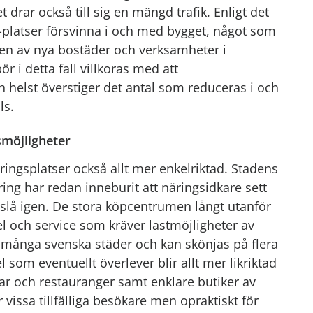
drar också till sig en mängd trafik. Enligt det
platser försvinna i och med bygget, något som
ingen av nya bostäder och verksamheter i
r i detta fall villkoras med att
helst överstiger det antal som reduceras i och
ls.
smöjligheter
ringsplatser också allt mer enkelriktad. Stadens
ing har redan inneburit att näringsidkare sett
t slå igen. De stora köpcentrumen långt utanför
el och service som kräver lastmöjligheter av
många svenska städer och kan skönjas på flera
 som eventuellt överlever blir allt mer likriktad
gar och restauranger samt enklare butiker av
r vissa tillfälliga besökare men opraktiskt för