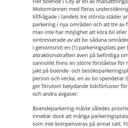
Fler boende i City är en av målsättning
Motormännen med fleras undersökning (
tillfrågade i landets tre största städer an
parkering i nya områden och att tre av 
man inte har möjlighet att köra bil elle
ointresserade av att bo sådana område
i genomsnitt en (1) parkeringsplats per l
attraktionskraften även på befintliga 
sannolikt finns en större förståelse för 
jakt på boende- och besöksparkeringspla
person och vecka, en av tio spenderar ö
ger förutom betydande tidsförluster fö
och andra avgaser.
Boendeparkering måste således prioriter
innebär dock att många parkeringsplatse
som inte kompenseras på annat sätt. 