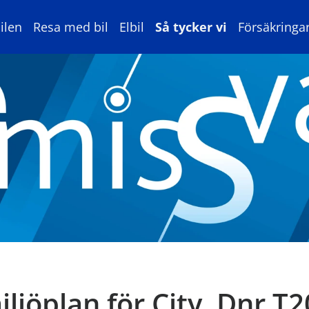
ilen
Resa med bil
Elbil
Så tycker vi
Försäkringa
iljöplan för City, Dnr T