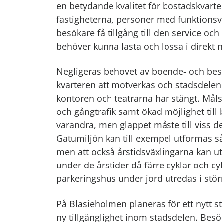
en betydande kvalitet för bostadskvarte
fastigheterna, personer med funktionsv
besökare få tillgång till den service oc
behöver kunna lasta och lossa i direkt nä
Negligeras behovet av boende- och besö
kvarteren att motverkas och stadsdelen 
kontoren och teatrarna har stängt. Mål
och gångtrafik samt ökad möjlighet till 
varandra, men glappet måste till viss de
Gatumiljön kan till exempel utformas s
men att också årstidsväxlingarna kan ut
under de årstider då färre cyklar och cy
parkeringshus under jord utredas i stör
På Blasieholmen planeras för ett nytt s
ny tillgänglighet inom stadsdelen. Besö