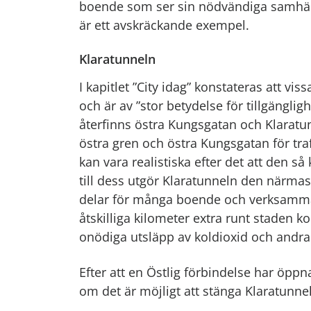
boende som ser sin nödvändiga samhäll
är ett avskräckande exempel.
Klaratunneln
I kapitlet ”City idag” konstateras att vi
och är av ”stor betydelse för tillgängli
återfinns östra Kungsgatan och Klaratun
östra gren och östra Kungsgatan för tr
kan vara realistiska efter det att den s
till dess utgör Klaratunneln den närmast
delar för många boende och verksamma 
åtskilliga kilometer extra runt staden
onödiga utsläpp av koldioxid och andra
Efter att en Östlig förbindelse har öp
om det är möjligt att stänga Klaratunne