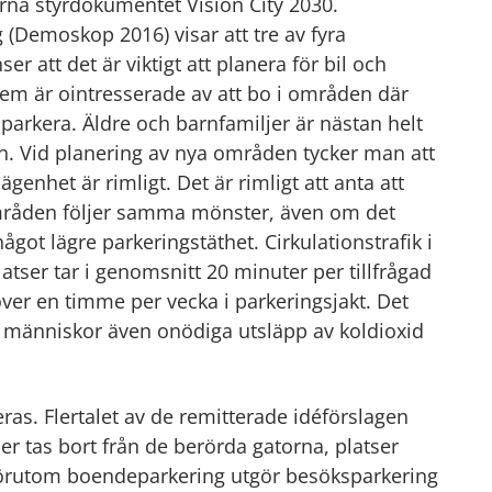
arna styrdokumentet Vision City 2030.
Demoskop 2016) visar att tre av fyra
ser att det är viktigt att planera för bil och
fem är ointresserade av att bo i områden där
r parkera. Äldre och barnfamiljer är nästan helt
n. Vid planering av nya områden tycker man att
ägenhet är rimligt. Det är rimligt att anta att
områden följer samma mönster, även om det
något lägre parkeringstäthet. Cirkulationstrafik i
tser tar i genomsnitt 20 minuter per tillfrågad
ver en timme per vecka i parkeringsjakt. Det
r människor även onödiga utsläpp av koldioxid
as. Flertalet av de remitterade idéförslagen
r tas bort från de berörda gatorna, platser
Förutom boendeparkering utgör besöksparkering