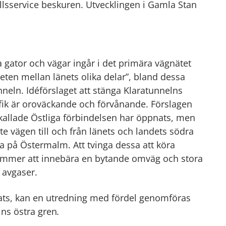
sservice beskuren. Utvecklingen i Gamla Stan
ssa gator och vägar ingår i det primära vägnätet
gheten mellan länets olika delar”, bland dessa
neln. Idéförslaget att stänga Klaratunnelns
afik är oroväckande och förvånande. Förslagen
å kallade Östliga förbindelsen har öppnats, men
e vägen till och från länets och landets södra
på Östermalm. Att tvinga dessa att köra
 kommer att innebära en bytande omväg och stora
 avgaser.
pnats, kan en utredning med fördel genomföras
lns östra gren
.