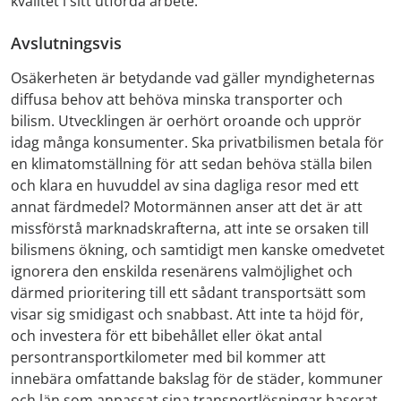
kvalitet i sitt utförda arbete.
Avslutningsvis
Osäkerheten är betydande vad gäller myndigheternas
diffusa behov att behöva minska transporter och
bilism. Utvecklingen är oerhört oroande och upprör
idag många konsumenter. Ska privatbilismen betala för
en klimatomställning för att sedan behöva ställa bilen
och klara en huvuddel av sina dagliga resor med ett
annat färdmedel? Motormännen anser att det är att
missförstå marknadskrafterna, att inte se orsaken till
bilismens ökning, och samtidigt men kanske omedvetet
ignorera den enskilda resenärens valmöjlighet och
därmed prioritering till ett sådant transportsätt som
visar sig smidigast och snabbast. Att inte ta höjd för,
och investera för ett bibehållet eller ökat antal
persontransportkilometer med bil kommer att
innebära omfattande bakslag för de städer, kommuner
och län som anpassat sina transportlösningar baserat