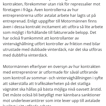
kontrakten, förekommer utan risk för repressalier mot
företagen i fråga. Även kontrollerna av hur
entreprenörerna utför avtalat arbete har lagts ut på
entreprenad. Enligt uppgifter till Motormännen finns
även i dessa kontrakt incitament att utföra så lite arbete
som möjligt i förhållande till fakturerade belopp. Det
har också framkommit att kontrollanter av
vinterväghållning utfört kontroller av friktion med bilar
utrustade med dubbade vinterdäck, när det ska utföras
med dubbfria vinterdäck.
Motormännen efterlyser en översyn av hur kontrakten
med entreprenörer är utformade för såväl utförande
som kontroll av sommar- och vinterväghållningen i syfte
att säkerställa att trafiksäkerheten på det statliga
vägnätet ska hållas på bästa möjliga nivå oavsett årstid.
Det måste också bli betydligt mer kännbara sanktioner
mot underleverantörer som inte lever upp till avtalade