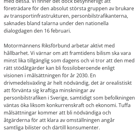
med dessa. Vi finner det dock besynnerligt att
företrädare för den absolut största gruppen av brukare
av transportinfrastrukturen, personbilstrafikanterna,
saknades bland talarna under den nationella
dialogdagen den 16 februari.
Motormännens Riksförbund arbetar aktivt med
hållbarhet. Vi värnar om att framtidens bilism ska vara
minst lika tillgänglig som dagens och vi tror att den med
rätt stödåtgärder kan bli fossiloberoende enligt
visionen i målsättningen för år 2030. En
drivmedelsväxling är helt nödvändig, det är orealistiskt
att förvänta sig kraftiga minskningar av
personbilstrafiken i Sverige, samtidigt som befolkningen
väntas öka liksom konkurrenskraft och ekonomi. Tuffa
målsättningar kommer att bli nödvändiga och
åtgärderna för att klara av omställningen angår
samtliga bilister och därtill konsumenter.