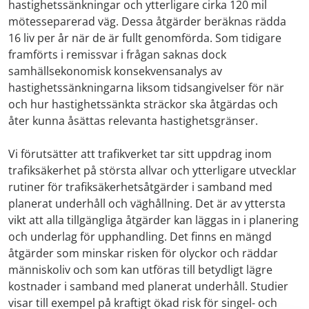
hastighetssänkningar och ytterligare cirka 120 mil
mötesseparerad väg. Dessa åtgärder beräknas rädda
16 liv per år när de är fullt genomförda. Som tidigare
framförts i remissvar i frågan saknas dock
samhällsekonomisk konsekvensanalys av
hastighetssänkningarna liksom tidsangivelser för när
och hur hastighetssänkta sträckor ska åtgärdas och
åter kunna åsättas relevanta hastighetsgränser.
Vi förutsätter att trafikverket tar sitt uppdrag inom
trafiksäkerhet på största allvar och ytterligare utvecklar
rutiner för trafiksäkerhetsåtgärder i samband med
planerat underhåll och väghållning. Det är av yttersta
vikt att alla tillgängliga åtgärder kan läggas in i planering
och underlag för upphandling. Det finns en mängd
åtgärder som minskar risken för olyckor och räddar
människoliv och som kan utföras till betydligt lägre
kostnader i samband med planerat underhåll. Studier
visar till exempel på kraftigt ökad risk för singel- och