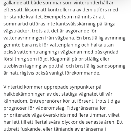
gällande att både sommar som vinterunderhåll är
eftersatt, liksom att kontrollerna av dem utförs med
bristande kvalitet. Exempel som nämnts är att
sommartid utföras inte kantsvålsskärning på långa
vägsträckor, trots att det är avgörande för
vattenavrinningen från vägbana. En bristfällig avrinning
ger inte bara risk för vattenplaning och halka utan
också vatteninträngning i vägbanan med påskyndad
förslitning som följd. Klagomål på bristfällig eller
utebliven lagning av potthål och bristfällig sandsopning
är naturligtvis också vanligt förekommande.
Vintertid kommer upprepade synpunkter på
halkbekämpningen av det statliga vägnätet till vår
kännedom. Entreprenörer kör ut försent, trots tidiga
prognoser för väderomslag. Tidsgränserna för
prioriterade väga överskrids med flera timmar, vilket
har lett till ett flertal svåra olyckor de senaste åren. Ett
utbrett fuskande, eller tänjande av gränserna i