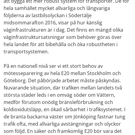
att bygga ett mer robust system för transporter. De för
hela samhället mycket allvarliga och långvariga
följderna av lastbilsolyckan i Södertälje
midsommarafton 2016, visar på hur känslig
väginfrastrukturen är i dag. Det finns en mängd olika
väginfrastruktursatsningar som behöver göras över
hela landet för att bibehålla och öka robustheten i
transportsystemen.
På en nationell nivå ser vi ett stort behov av
mötesseparering av hela E20 mellan Stockholm och
Göteborg. Det påbörjade arbetet måste påskyndas.
Nuvarande situation, där trafiken mellan landets två
största städer leds i en omväg söder om Vättern,
medför förutom onödig bränsleförbrukning och
koldioxidutsläpp, en ökad sårbarhet i trafiksystemet. I
de branta backarna väster om Jönköping fastnar tung
trafik ofta, med allvarliga avstängningar och olyckor
som följd. En säker och framkomlig E20 bör vara det