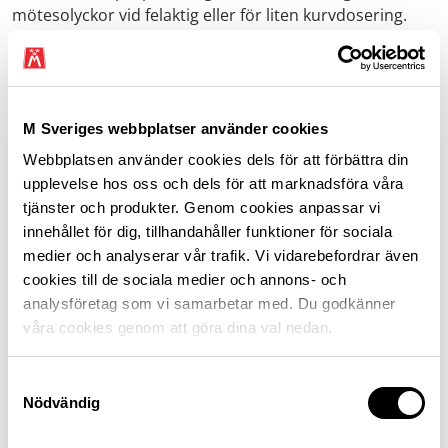
mötesolyckor vid felaktig eller för liten kurvdosering.
Många felaktigt konstruerade kurvor är väl kända och
bör åtgärdas så snart som möjligt. I samband med
planerat underhåll måste också vägrenar förstärkas,
mitt- och sidoräffling utföras liksom fasning av
M Sveriges webbplatser använder cookies
asfaltskant samt avrinning säkras liksom farliga räcken
och sidoområden åtgärdas. Vissa av dessa åtgärder kan
Webbplatsen använder cookies dels för att förbättra din
utföras till i sammanhanget obetydliga merkostnader.
upplevelse hos oss och dels för att marknadsföra våra
tjänster och produkter. Genom cookies anpassar vi
Rastplatsernas betydelse för trafiksäkerheten
innehållet för dig, tillhandahåller funktioner för sociala
medier och analyserar vår trafik. Vi vidarebefordrar även
Motormännen genomför varje år inspektioner av över
cookies till de sociala medier och annons- och
250 rastplatser utmed det svenska vägnätet.
analysföretag som vi samarbetar med. Du godkänner
Rastplatserna fyller en viktig funktion för
våra cookies genom att göra dina val nedan.
trafiksäkerheten. Att kunna stanna och ta en paus i
trivsam och trygg miljö, sträcka på benen och ta en kort
Samtyckesval
rast är avgörande för säkerheten vid längre körningar.
Nödvändig
För yrkestrafiken är möjligheten att stanna och ta rast
och vila dessutom avgörande för att följa reglerna för