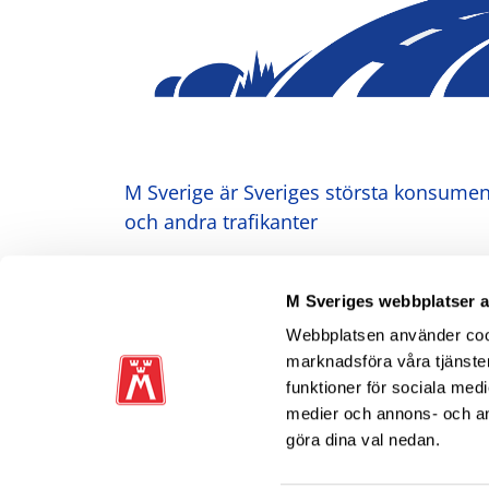
M Sverige är Sveriges största konsument
och andra trafikanter
Ansvarig utgivare: Heléne Lilja
M Sveriges webbplatser 
Webbplatsen använder cooki
marknadsföra våra tjänster
funktioner för sociala medi
medier och annons- och a
göra dina val nedan.