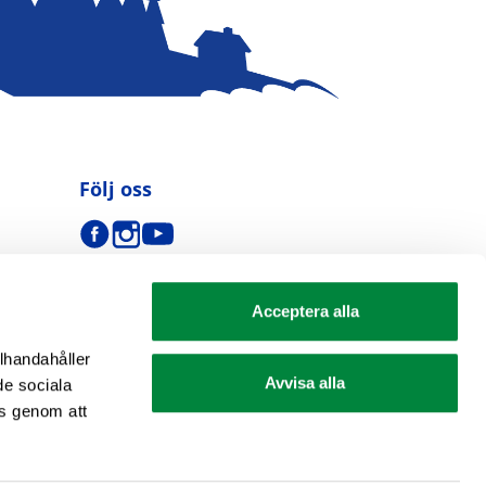
Följ oss
Acceptera alla
llhandahåller
Avvisa alla
de sociala
s genom att
se