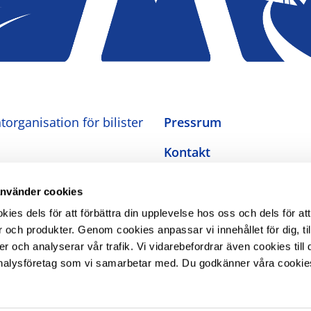
organisation för bilister
Pressrum
Kontakt
Om oss
använder cookies
Integritetspolicy
es dels för att förbättra din upplevelse hos oss och dels för att
 och produkter. Genom cookies anpassar vi innehållet för dig, ti
Inställningar för cookies
er och analyserar vår trafik. Vi vidarebefordrar även cookies till 
nalysföretag som vi samarbetar med. Du godkänner våra cookie
Tillgänglighetsredogörel
The Swedish Automobile