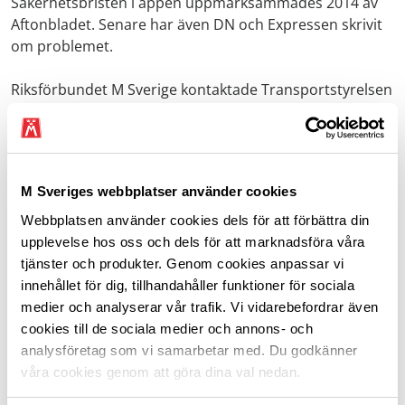
Säkerhetsbristen i appen uppmärksammades 2014 av
Aftonbladet. Senare har även DN och Expressen skrivit
om problemet.
Riksförbundet M Sverige kontaktade Transportstyrelsen
med frågan om varför problemet fortfarande kvarstod
såväl hösten 2018 som sommaren 2019, på grund av att
även våra medlemmar har drabbats av de
bilbedrägerier som möjliggjordes av
M Sveriges webbplatser använder cookies
Transportstyrelsens app.
Webbplatsen använder cookies dels för att förbättra din
– Att en myndighet som Transportstyrelsen inte kan
upplevelse hos oss och dels för att marknadsföra våra
garantera ett säkert ägarbyte är under all kritik, säger
tjänster och produkter. Genom cookies anpassar vi
Caroline Drabe, vd, Riksförbundet M Sverige. När man
innehållet för dig, tillhandahåller funktioner för sociala
lanserar en digital tjänst som appen Mina fordon,
medier och analyserar vår trafik. Vi vidarebefordrar även
måste man också se till att den är säker att använda.
cookies till de sociala medier och annons- och
Det minsta man kan begära är att en digital signering
analysföretag som vi samarbetar med. Du godkänner
krävs med bank-ID.
våra cookies genom att göra dina val nedan.