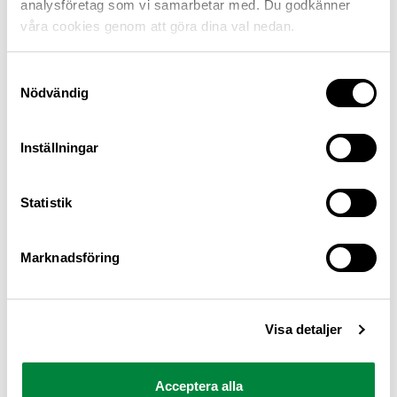
analysföretag som vi samarbetar med. Du godkänner
våra cookies genom att göra dina val nedan.
Samtyckesval
Nödvändig
Inställningar
M Sverige är Sveriges största konsumentorganisation
Statistik
för bilister och andra trafikanter
Ansvarig utgivare: Heléne Lilja
Marknadsföring
Pressrum
Visa detaljer
Kontakt
Om oss
Acceptera alla