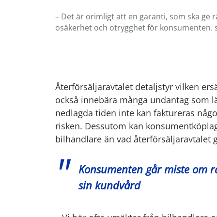
– Det är orimligt att en garanti, som ska ge rä
osäkerhet och otrygghet för konsumenten. sä
Återförsäljaravtalet detaljstyr vilken e
också innebära många undantag som l
nedlagda tiden inte kan faktureras nå
risken. Dessutom kan konsumentköplage
bilhandlare än vad återförsäljaravtalet 
Konsumenten går miste om rät
sin kundvård