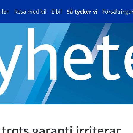
ilen
Resa med bil
Elbil
Så tycker vi
Försäkringa
trots garanti irriterar