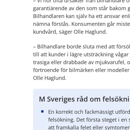
– Vi hör ofta ursäkter från bilhandlare o
garantiärende av den som står bakom gar
Bilhandlaren kan själv ha ett ansvar en
nämna förstås. Konsumenten går miste o
kundvård, säger Olle Haglund.
– Bilhandlare borde sluta med att försö
till att kunder i lägre utsträckning våg
trasiga eller drabbade av mjukvarufel, 
förtroende för bilmärken eller modeller 
Olle Haglund.
M Sveriges råd om felsökn
En korrekt och fackmässigt utförd
felsökning. Det första steget i en 
att framkalla felet eller symtomen