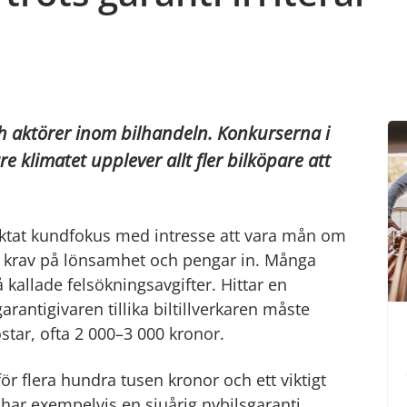
ch aktörer inom bilhandeln. Konkurserna i
e klimatet upplever allt fler bilköpare att
lriktat kundfokus med intresse att vara mån om
de krav på lönsamhet och pengar in. Många
kallade felsökningsavgifter. Hittar en
rantigivaren tillika biltillverkaren måste
star, ofta 2 000–3 000 kronor.
r flera hundra tusen kronor och ett viktigt
 har exempelvis en sjuårig nybilsgaranti,