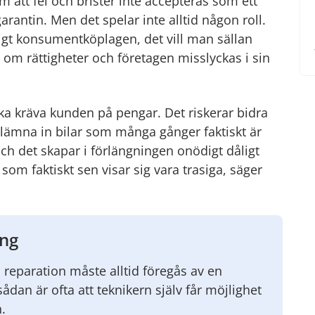
m att fel och brister inte accepteras som ett
antin. Men det spelar inte alltid någon roll.
ligt konsumentköplagen, det vill man sällan
m rättigheter och företagen misslyckas i sin
ka kräva kunden på pengar. Det riskerar bidra
ar lämna in bilar som många gånger faktiskt är
och det skapar i förlängningen onödigt dåligt
som faktiskt sen visar sig vara trasiga, säger
ing
 reparation måste alltid föregås av en
sådan är ofta att teknikern själv får möjlighet
.