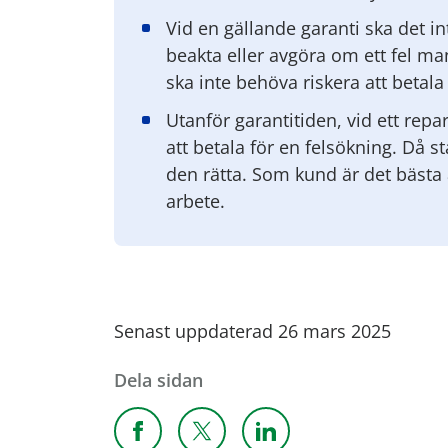
Vid en gällande garanti ska det i
beakta eller avgöra om ett fel ma
ska inte behöva riskera att betala 
Utanför garantitiden, vid ett repar
att betala för en felsökning. Då s
den rätta. Som kund är det bästa 
arbete.
Senast uppdaterad 26 mars 2025
Dela sidan
Dela sidan på Facebook
Dela sidan på X
Dela sidan på Linkedi