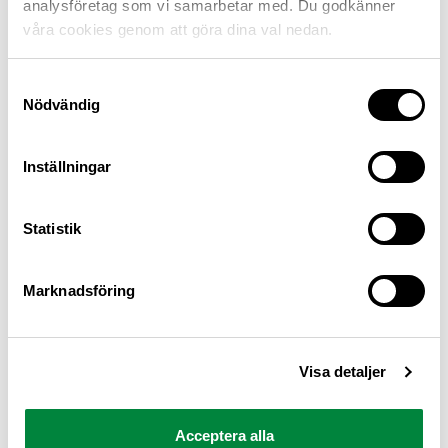
analysföretag som vi samarbetar med. Du godkänner
våra cookies genom att göra dina val nedan.
Samtyckesval
Nödvändig
Inställningar
M Sverige är Sveriges största konsumentorganisation
Statistik
för bilister och andra trafikanter
Ansvarig utgivare: Heléne Lilja
Marknadsföring
Pressrum
Visa detaljer
Kontakt
Om oss
Acceptera alla