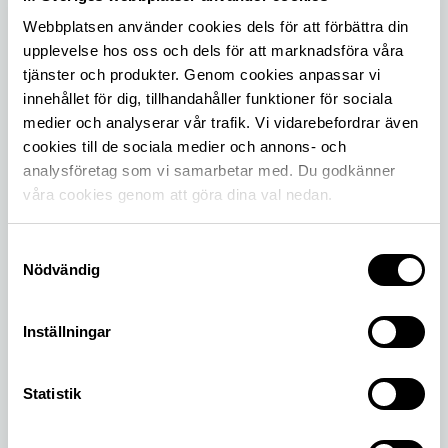
fortsätta vara en viktig del i ett mobilt och hållbart
samhälle. Läs om vårt arbete.
Webbplatsen använder cookies dels för att förbättra din
upplevelse hos oss och dels för att marknadsföra våra
tjänster och produkter. Genom cookies anpassar vi
innehållet för dig, tillhandahåller funktioner för sociala
medier och analyserar vår trafik. Vi vidarebefordrar även
cookies till de sociala medier och annons- och
analysföretag som vi samarbetar med. Du godkänner
våra cookies genom att göra dina val nedan.
Samtyckesval
Nödvändig
Nytt från M Sverige
Läs det senaste om frågor som rör trafik- och
Inställningar
infrastrukturpolitik, vilka frågor M Sverige driver
och vilka trafikundersökningar vi gjort.
Statistik