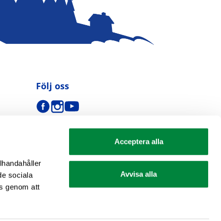
Följ oss
Acceptera alla
llhandahåller
Avvisa alla
de sociala
s genom att
se