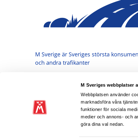
M Sverige är Sveriges största konsument
och andra trafikanter
Ansvarig utgivare: Heléne Lilja
M Sveriges webbplatser 
Webbplatsen använder cooki
marknadsföra våra tjänster
funktioner för sociala medi
medier och annons- och a
göra dina val nedan.