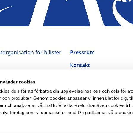
organisation för bilister
Pressrum
Kontakt
Om oss
använder cookies
Integritetspolicy
es dels för att förbättra din upplevelse hos oss och dels för att
 och produkter. Genom cookies anpassar vi innehållet för dig, ti
Inställningar för cookies
er och analyserar vår trafik. Vi vidarebefordrar även cookies till 
nalysföretag som vi samarbetar med. Du godkänner våra cookie
Tillgänglighetsredogörel
The Swedish Automobile