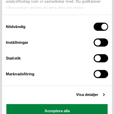
analysföretag som vi samarbetar med. Du godkänner
våra cookies genom att göra dina val nedan.
Samtyckesval
Nödvändig
Inställningar
M Sverige är Sveriges största konsumentorganisation
Statistik
för bilister och andra trafikanter
Ansvarig utgivare: Heléne Lilja
Marknadsföring
Pressrum
Visa detaljer
Kontakt
Om oss
Acceptera alla