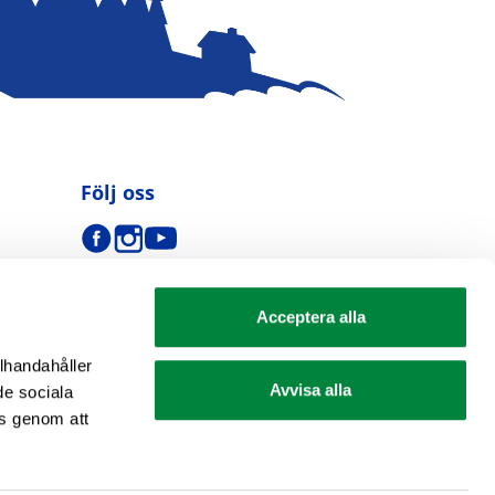
Följ oss
Acceptera alla
llhandahåller
Avvisa alla
de sociala
s genom att
se