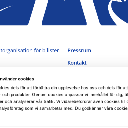
organisation för bilister
Pressrum
Kontakt
Om oss
använder cookies
Integritetspolicy
es dels för att förbättra din upplevelse hos oss och dels för att
 och produkter. Genom cookies anpassar vi innehållet för dig, ti
Inställningar för cookies
er och analyserar vår trafik. Vi vidarebefordrar även cookies till 
nalysföretag som vi samarbetar med. Du godkänner våra cookie
Tillgänglighetsredogörel
The Swedish Automobile