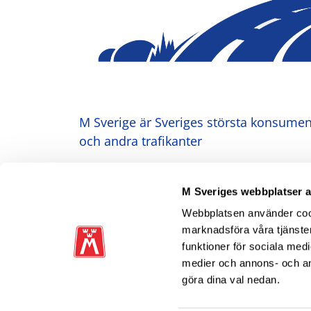
M Sverige är Sveriges största konsument
och andra trafikanter
Ansvarig utgivare: Heléne Lilja
M Sveriges webbplatser 
Webbplatsen använder cooki
marknadsföra våra tjänster
funktioner för sociala medi
medier och annons- och a
göra dina val nedan.