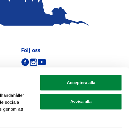
Följ oss
Acceptera alla
llhandahåller
Avvisa alla
de sociala
s genom att
se