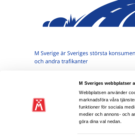
M Sverige är Sveriges största konsument
och andra trafikanter
Ansvarig utgivare: Heléne Lilja
M Sveriges webbplatser 
Webbplatsen använder cooki
marknadsföra våra tjänster
funktioner för sociala medi
medier och annons- och a
göra dina val nedan.