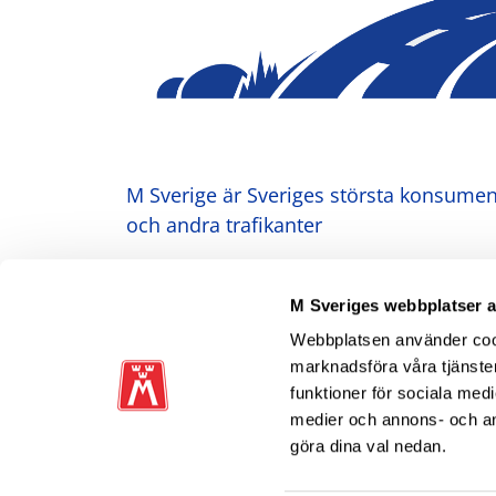
M Sverige är Sveriges största konsument
och andra trafikanter
Ansvarig utgivare: Heléne Lilja
M Sveriges webbplatser 
Webbplatsen använder cooki
marknadsföra våra tjänster
funktioner för sociala medi
medier och annons- och a
göra dina val nedan.