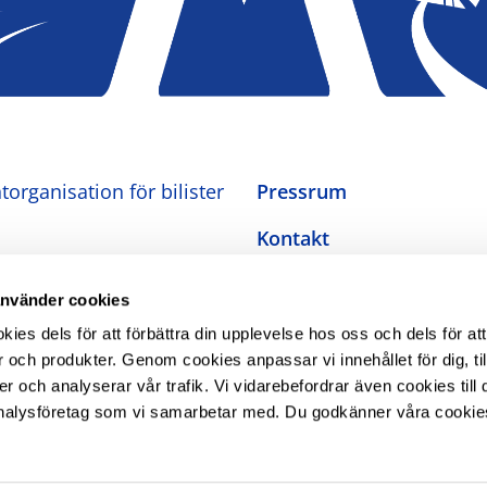
organisation för bilister
Pressrum
Kontakt
Om oss
använder cookies
Integritetspolicy
es dels för att förbättra din upplevelse hos oss och dels för att
 och produkter. Genom cookies anpassar vi innehållet för dig, ti
Inställningar för cookies
er och analyserar vår trafik. Vi vidarebefordrar även cookies till 
nalysföretag som vi samarbetar med. Du godkänner våra cookie
Tillgänglighetsredogörel
The Swedish Automobile