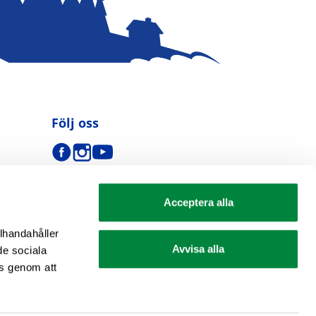
Följ oss
Acceptera alla
llhandahåller
Avvisa alla
de sociala
s genom att
se