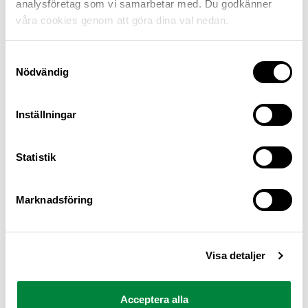
analysföretag som vi samarbetar med. Du godkänner
våra cookies genom att göra dina val nedan.
Samtyckesval
Nödvändig
Inställningar
M Sverige är Sveriges största konsumentorganisation
Statistik
för bilister och andra trafikanter
Ansvarig utgivare: Heléne Lilja
Marknadsföring
Pressrum
Visa detaljer
Kontakt
Om oss
Acceptera alla