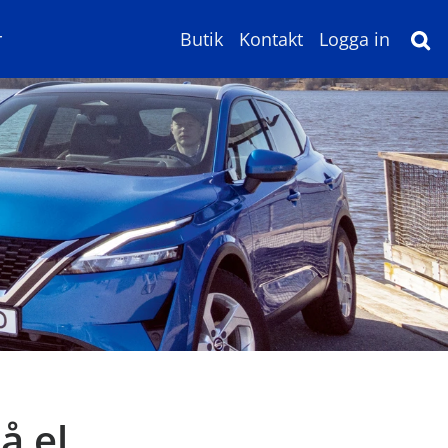
r
Butik
Kontakt
Logga in
å el