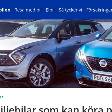
bilen
Resa med bil
Elbil
Så tycker vi
Försäkringa
ar
ljebilar som kan köra p