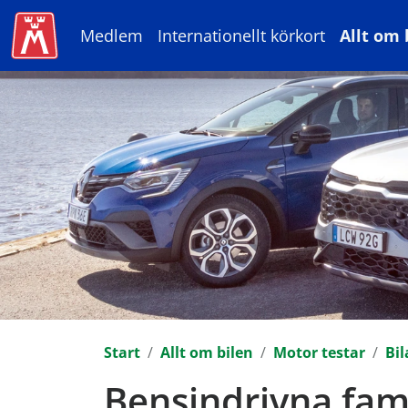
Medlem
Internationellt körkort
Allt om 
Start
Allt om bilen
Motor testar
Bil
Bensindrivna fami