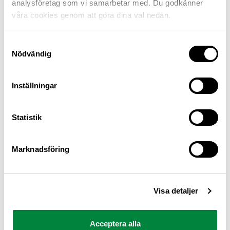
analysföretag som vi samarbetar med. Du godkänner
våra cookies genom att göra dina val nedan.
Samtyckesval
Nödvändig
Inställningar
M Sverige är Sveriges största konsumentorganisation
Statistik
för bilister och andra trafikanter
Ansvarig utgivare: Heléne Lilja
Marknadsföring
Pressrum
Visa detaljer
Kontakt
Om oss
Acceptera alla