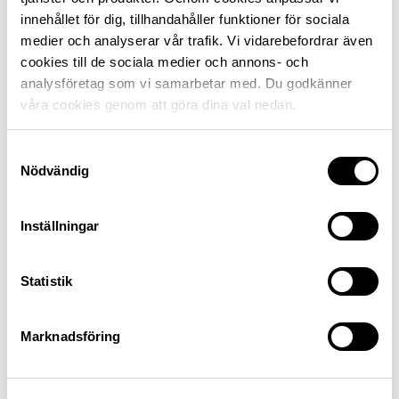
innehållet för dig, tillhandahåller funktioner för sociala
medier och analyserar vår trafik. Vi vidarebefordrar även
cookies till de sociala medier och annons- och
analysföretag som vi samarbetar med. Du godkänner
Försäkra dig hos någon som bryr
våra cookies genom att göra dina val nedan.
sig
Samtyckesval
Hos oss kan du bland annat försäkra bil, husbil,
Nödvändig
mc, husvagn, veteranbil och släpvagn.
Inställningar
Statistik
Nissan Ariya NISMO e-4ORCE
Marknadsföring
Bäst
Kvick acceleration.
Förbättrad väghållning.
Rymligt baksäte.