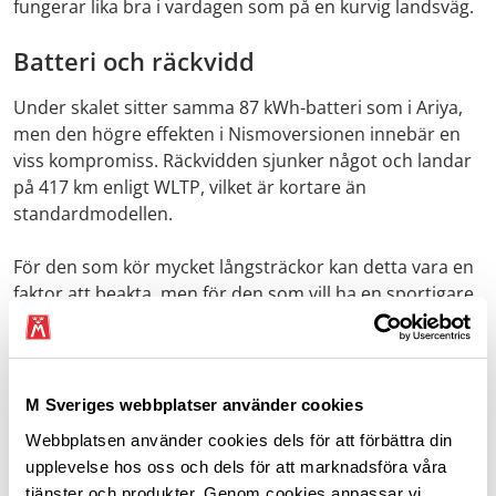
fungerar lika bra i vardagen som på en kurvig landsväg.
Batteri och räckvidd
Under skalet sitter samma 87 kWh-batteri som i Ariya,
men den högre effekten i Nismoversionen innebär en
viss kompromiss. Räckvidden sjunker något och landar
på 417 km enligt WLTP, vilket är kortare än
standardmodellen.
För den som kör mycket långsträckor kan detta vara en
faktor att beakta, men för den som vill ha en sportigare
elsuv utan att helt offra praktisk användbarhet är det
en rimlig kompromiss.
M Sveriges webbplatser använder cookies
Webbplatsen använder cookies dels för att förbättra din
upplevelse hos oss och dels för att marknadsföra våra
tjänster och produkter. Genom cookies anpassar vi