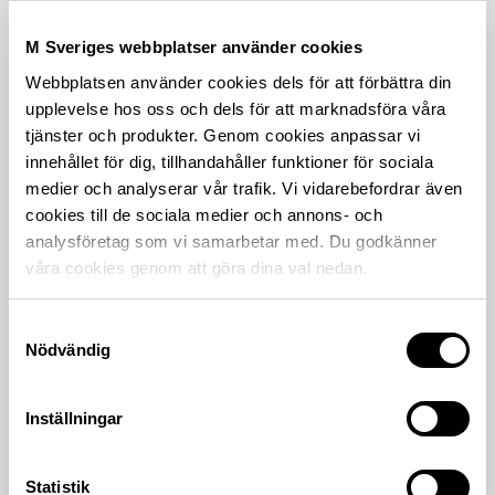
M Sveriges webbplatser använder cookies
Webbplatsen använder cookies dels för att förbättra din
upplevelse hos oss och dels för att marknadsföra våra
Omställningen
tjänster och produkter. Genom cookies anpassar vi
innehållet för dig, tillhandahåller funktioner för sociala
Sveriges vägtrafik står inför en omfattande klimat-
medier och analyserar vår trafik. Vi vidarebefordrar även
och energiomställning. Majoriteten vill bidra till
cookies till de sociala medier och annons- och
minskade utsläpp och göra hållbara val i
analysföretag som vi samarbetar med. Du godkänner
vardagen.
våra cookies genom att göra dina val nedan.
Samtyckesval
Nödvändig
Inställningar
Statistik