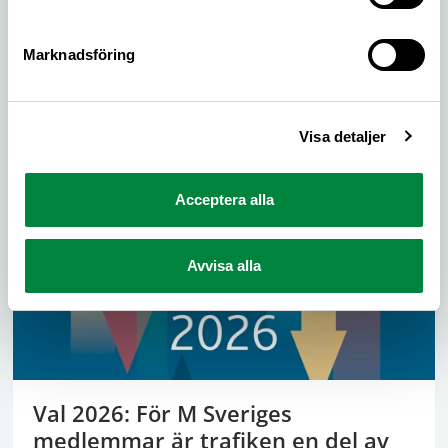
Rattfylla och droger
Marknadsföring
Oavsett berusningsmedel måste Polisen ha
verktygen som krävs för att se till att onyktra
Visa detaljer
personer håller sig borta från trafiken.
Acceptera alla
Avvisa alla
Val 2026: För M Sveriges
medlemmar är trafiken en del av