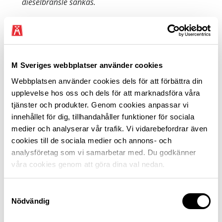
dieselbränsle sänkas.
Analys av effekter på E85 saknas trots parallellt
förslag om konverteringsbidrag
M Sveriges webbplatser använder cookies
Webbplatsen använder cookies dels för att förbättra din
Trots att det under en tid funnits förslag om att nu i år
upplevelse hos oss och dels för att marknadsföra våra
införa ett så kallat konverteringsbidrag för personbilar –
tjänster och produkter. Genom cookies anpassar vi
för att bygga om en bil för drift på biogas eller etanol –
innehållet för dig, tillhandahåller funktioner för sociala
saknas närmare analys kring hur det förväntade
medier och analyserar vår trafik. Vi vidarebefordrar även
”pumppriset” på E85 kommer att påverka efterfrågan
cookies till de sociala medier och annons- och
på sådana konverteringar.
analysföretag som vi samarbetar med. Du godkänner
våra cookies genom att göra dina val nedan.
En liter E85 handlas i januari 2022 för nästan 16 kronor.
Med förslaget ska E85 betala samma skatt som bensin
(2021 6,74 kr/l). Det ger ett pris på uppskattningsvis
Samtyckesval
Nödvändig
23,50 kronor per liter. Vid körning på E85 går det åt
ungefär 30 procent mer bränsle per mil. Den verkliga