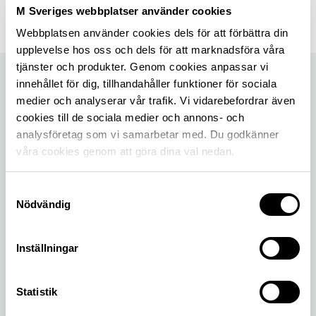
M Sveriges webbplatser använder cookies
Dela sidan på Facebook
Dela sidan på X
Dela sidan på Linkedin
Webbplatsen använder cookies dels för att förbättra din
upplevelse hos oss och dels för att marknadsföra våra
tjänster och produkter. Genom cookies anpassar vi
innehållet för dig, tillhandahåller funktioner för sociala
medier och analyserar vår trafik. Vi vidarebefordrar även
cookies till de sociala medier och annons- och
analysföretag som vi samarbetar med. Du godkänner
våra cookies genom att göra dina val nedan.
Samtyckesval
Nödvändig
Nytt från M Sverige
Inställningar
Läs det senaste om frågor som rör trafik- och
infrastrukturpolitik, vilka frågor M Sverige driver
och vilka trafikundersökningar vi gjort.
Statistik