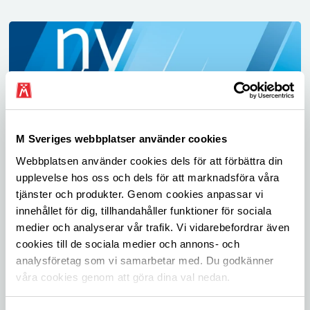
M Sveriges webbplatser använder cookies
Webbplatsen använder cookies dels för att förbättra din
Nytt från M Sverige
upplevelse hos oss och dels för att marknadsföra våra
Läs det senaste om frågor som rör trafik- och
tjänster och produkter. Genom cookies anpassar vi
infrastrukturpolitik, vilka frågor M Sverige driver
innehållet för dig, tillhandahåller funktioner för sociala
och vilka trafikundersökningar vi gjort.
medier och analyserar vår trafik. Vi vidarebefordrar även
cookies till de sociala medier och annons- och
analysföretag som vi samarbetar med. Du godkänner
våra cookies genom att göra dina val nedan.