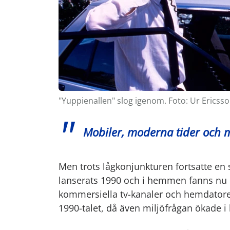
"Yuppienallen" slog igenom. Foto: Ur Ericsso
Mobiler, moderna tider och m
Men trots lågkonjunkturen fortsatte en 
lanserats 1990 och i hemmen fanns nu 
kom­mersiella tv-kanaler och hemdatore
1990-talet, då även miljöfrågan ökade i