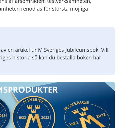
ens affärsområden: testverksamheten,
amheten renodlas för största möjliga
av en artikel ur M Sveriges Jubileumsbok. Vill
ges historia så kan du beställa boken här