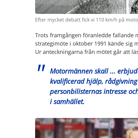
Efter mycket debatt fick vi 110 km/h på mo
Trots framgången föranledde fallande m
strategimöte i oktober 1991 kände sig m
Ur anteckningarna från mötet går att lä
Motormännen skall ... erbjuda
kvalificerad hjälp, rådgivnin
personbilisternas intresse och
i samhället.