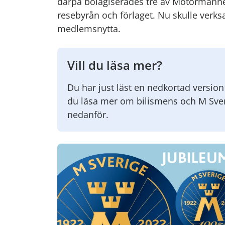
därpå bolagiserades tre av Motormänn
resebyrån och förlaget. Nu skulle verks
medlemsnytta.
Vill du läsa mer?
Du har just läst en nedkortad version 
du läsa mer om bilismens och M Sveri
nedanför.