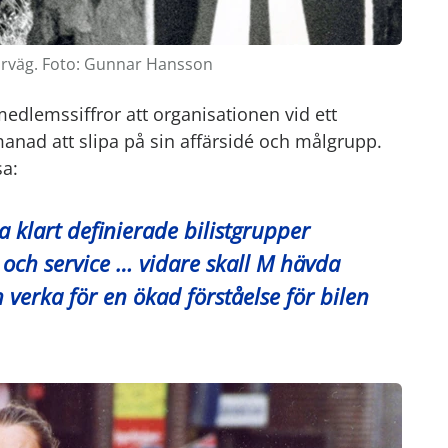
torväg. Foto: Gunnar Hansson
edlemssiffror att organisationen vid ett
anad att slipa på sin affärsidé och målgrupp.
sa:
 klart definierade bilistgrupper
g och service … vidare skall M hävda
 verka för en ökad förståelse för bilen