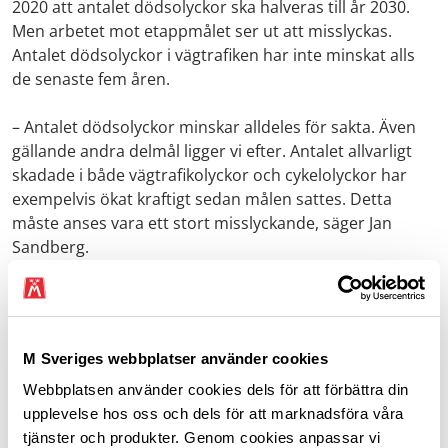
2020 att antalet dödsolyckor ska halveras till år 2030.
Men arbetet mot etappmålet ser ut att misslyckas.
Antalet dödsolyckor i vägtrafiken har inte minskat alls
de senaste fem åren.
– Antalet dödsolyckor minskar alldeles för sakta. Även
gällande andra delmål ligger vi efter. Antalet allvarligt
skadade i både vägtrafikolyckor och cykelolyckor har
exempelvis ökat kraftigt sedan målen sattes. Detta
måste anses vara ett stort misslyckande, säger Jan
Sandberg.
Med anledning av de oroväckande olyckstalen i trafiken,
och den avtagande trenden, är det med stor glädje
Riksförbundet M Sverige kan presentera Volvo och
M Sveriges webbplatser använder cookies
deras viktiga arbete inom E.V.A.-initiativet som
mottagare av Årets hjulklapp 2024.
Webbplatsen använder cookies dels för att förbättra din
upplevelse hos oss och dels för att marknadsföra våra
tjänster och produkter. Genom cookies anpassar vi