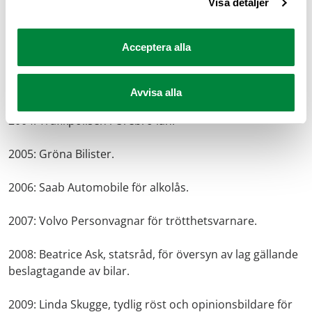
2001: Trafiksäkerhetsforskaren Thomas Thurbell.
Visa detaljer
2002: Lärarteam i Kristianstad som utvecklat skolans
Acceptera alla
trafikundervisning.
2003: ”Trafikmagasinet”, Sveriges Television.
Avvisa alla
2004: Trafikpolisen i Örebro län.
2005: Gröna Bilister.
2006: Saab Automobile för alkolås.
2007: Volvo Personvagnar för trötthetsvarnare.
2008: Beatrice Ask, statsråd, för översyn av lag gällande
beslagtagande av bilar.
2009: Linda Skugge, tydlig röst och opinionsbildare för