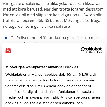
vanligaste orsakerna till trafikolyckor och kan likställas
med att köra berusad. När den trötta föraren dessutom
kör en lastbil med släp som kan väga upp till 64 ton blir
trafikfaran extrem. Riksförbundet M Sverige efterfrågar
nu åtgärder som gör trafiken säkrare:
Ge Polisen medel för att kunna göra fler och mer
frekventa kontroller.
Kräv av åkeriföretagen att ta sitt ansvar för
yrkesförare och allmänhet genom att planera
transporterna så det finns utrymme för rast och
M Sveriges webbplatser använder cookies
vila enligt regelverket.
Webbplatsen använder cookies dels för att förbättra din
Ställ krav på beställarna av transporter, så att
upplevelse hos oss och dels för att marknadsföra våra
oseriösa aktörer inom yrkestrafiken inte belönas
tjänster och produkter. Genom cookies anpassar vi
när de fuskar med kör- och vilotider.
innehållet för dig, tillhandahåller funktioner för sociala
Inför modern teknik som smarta färdskrivare med
medier och analyserar vår trafik. Vi vidarebefordrar även
automatisk rapportering av kör- och vilotider och
cookies till de sociala medier och annons- och