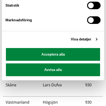
Län
Rastplats
Poäng
Statistik
Norrbotten
Jävre
950
Marknadsföring
Uppsala
Tärnsjö
940
Visa detaljer
Dalarna
Långsjön
930
Acceptera alla
Kronoberg
Lagan
930
Avvisa alla
Skåne
Lars Dufva
930
Västmanland
Högsjön
930