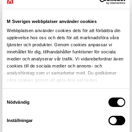
ökad tillgänglighet för alla trafikanter
digital felanmälan via QR-kod
M Sveriges webbplatser använder cookies
en fördjupad uppföljning av
Webbplatsen använder cookies dels för att förbättra din
trygghetsundersökningen från 2024
upplevelse hos oss och dels för att marknadsföra våra
tjänster och produkter. Genom cookies anpassar vi
innehållet för dig, tillhandahåller funktioner för sociala
medier och analyserar vår trafik. Vi vidarebefordrar även
cookies till de sociala medier och annons- och
Bästa rastplatsen i Sverige
analysföretag som vi samarbetar med. Du godkänner
våra cookies genom att göra dina val nedan.
Årets bästa rastplats är Jävre i Norrbottens län.
Dessutom utses traditionsenligt den bästa rastplatsen i
varje län, se listan nedanför.
Samtyckesval
Nödvändig
Sveriges bästa rastplatser, län för län
Inställningar