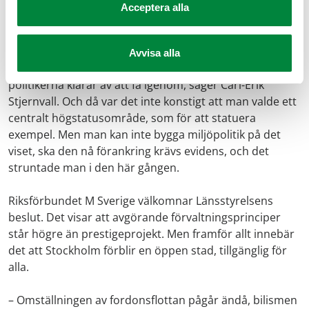
Acceptera alla
– Det är uppenbart att man inte brytt sig om de
ekonomiska konsekvenserna, miljözonen skulle komma
Avvisa alla
på plats och bli ett skyltfönster för vad de gröna
politikerna klarar av att få igenom, säger Carl-Erik
Stjernvall. Och då var det inte konstigt att man valde ett
centralt högstatusområde, som för att statuera
exempel. Men man kan inte bygga miljöpolitik på det
viset, ska den nå förankring krävs evidens, och det
struntade man i den här gången.
Riksförbundet M Sverige välkomnar Länsstyrelsens
beslut. Det visar att avgörande förvaltningsprinciper
står högre än prestigeprojekt. Men framför allt innebär
det att Stockholm förblir en öppen stad, tillgänglig för
alla.
– Omställningen av fordonsflottan pågår ändå, bilismen