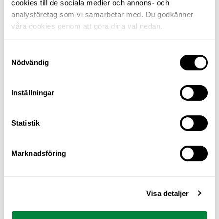
cookies till de sociala medier och annons- och
analysföretag som vi samarbetar med. Du godkänner
Carl-Erik Stjernvall, hållbarhetsansvarig på Riksförbundet M
våra cookies genom att göra dina val nedan.
Sverige.
Samtyckesval
Nödvändig
Inställningar
Statistik
Frågor vi driver
Marknadsföring
M Sverige tar debatten med politiker och
beslutsfattare i frågor som berör och påverkar
bilistens vardag. Här är frågorna vi driver nu.
Visa detaljer