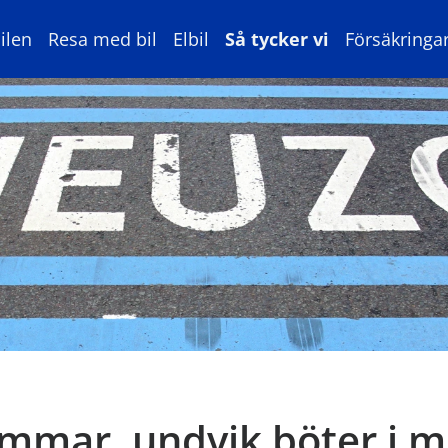
ilen
Resa med bil
Elbil
Så tycker vi
Försäkringa
ommar, undvik böter i m