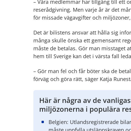
– Våra medlemmar har tillgång till ett
reserådgivning. Men varje år är det mån
för missade vägavgifter och miljözoner,
Det är bilistens ansvar att hålla sig i
många skulle önska ett gemensamt rege
måste de betalas. Gör man misstaget att
hem till Sverige kan det i värsta fall leda
– Gör man fel och får böter ska de betal
förväg och göra rätt, säger Katja Runest
Här är några av de vanliga
miljözonerna i populära re
Belgien: Utlandsregistrerade bilar
måste uppfylla utsläppskraven och 