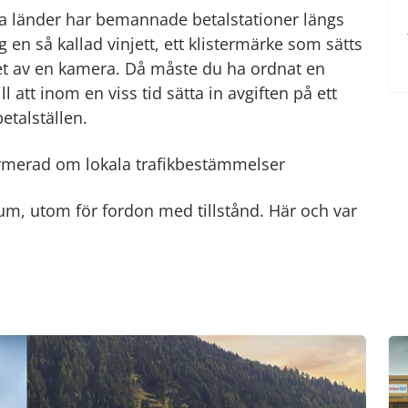
ssa länder har bemannade betalstationer längs
 en så kallad vinjett, ett klistermärke som sätts
net av en kamera. Då måste du ha ordnat en
ll att inom en viss tid sätta in avgiften på ett
etalställen.
nformerad om lokala trafikbestämmelser
ntrum, utom för fordon med tillstånd. Här och var