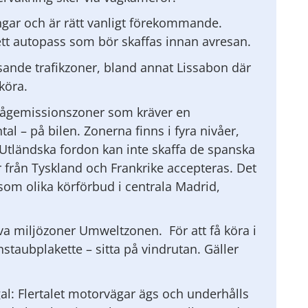
gar och är rätt vanligt förekommande.
ett autopass som bör skaffas innan avresan.
sande trafikzoner, bland annat Lissabon där
köra.
t lågemissionszoner som kräver en
al – på bilen. Zonerna finns i fyra nivåer,
. Utländska fordon kan inte skaffa de spanska
 från Tyskland och Frankrike accepteras. Det
som olika körförbud i centrala Madrid,
iva miljözoner Umweltzonen. För att få köra i
staubplakette – sitta på vindrutan. Gäller
gal: Flertalet motorvägar ägs och underhålls