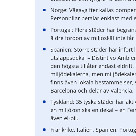
Norge: Vägavgifter kallas bompen
Personbilar betalar enklast med 
Portugal: Flera städer har begrän
äldre fordon av miljöskäl inte får 
Spanien: Större städer har inför
utsläppsdekal – Distintivo Ambient
den högsta tillåter endast eldrift
miljödekalerna, men miljödekaler
finns även lokala bestämmelser, 
Barcelona och delar av Valencia.
Tyskland: 35 tyska städer har akt
en miljözon ska en dekal – en Fein
även el-bil.
Frankrike, Italien, Spanien, Portu