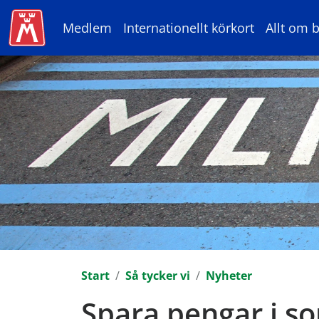
Medlem
Internationellt körkort
Allt om b
Start
Så tycker vi
Nyheter
Spara pengar i s