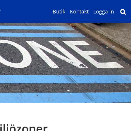
r
Butik
Kontakt
Logga in
iljözoner