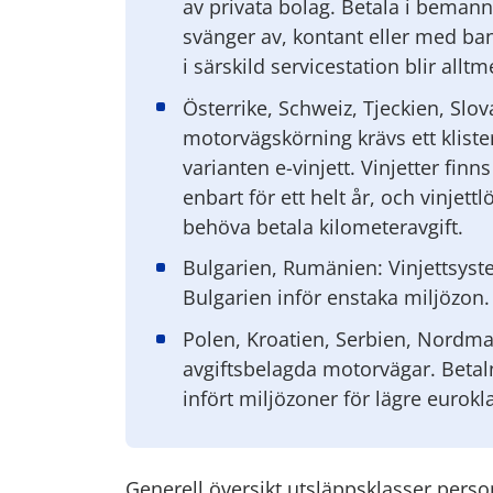
av privata bolag. Betala i bemann
svänger av, kontant eller med ban
i särskild servicestation blir alltm
Österrike, Schweiz, Tjeckien, Slo
motorvägskörning krävs ett kliste
varianten e-vinjett. Vinjetter finn
enbart för ett helt år, och vinjett
behöva betala kilometeravgift.
Bulgarien, Rumänien: Vinjettsyste
Bulgarien inför enstaka miljözon.
Polen, Kroatien, Serbien, Nordmak
avgiftsbelagda motorvägar. Betal
infört miljözoner för lägre eurokl
Generell översikt utsläppsklasser perso