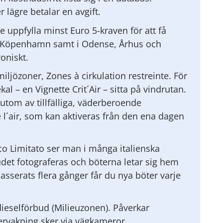
r lägre betalar en avgift.
 uppfylla minst Euro 5-kraven för att få
 i Köpenhamn samt i Odense, Århus och
oniskt.
miljözoner, Zones à cirkulation restreinte. För
kal – en Vignette Crit´Air – sitta på vindrutan.
utom av tillfälliga, väderberoende
 l´air, som kan aktiveras från den ena dagen
ico Limitato ser man i många italienska
det fotograferas och böterna letar sig hem
 passerats flera gånger får du nya böter varje
ieselförbud (Milieuzonen). Påverkar
ervakning sker via vägkameror.