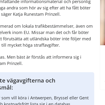
 omfattande informationsmaterial och personlig
ga andra som hör av sig efter att ha fått böter
 säger Katja Runestam Prinzell.
nformerad om lokala trafikbestämmelser, även om
lverk inom EU. Missar man det och får böter
 förutsätta att utländska böter inte följer med
 till mycket höga straffavgifter.
as. Men bäst är förstås att informera sig i
am Prinzell.
ste vägavgifterna och
smål:
 som vill köra i Antwerpen, Bryssel eller Gent
kostnadsfritt lista sig i en databas.