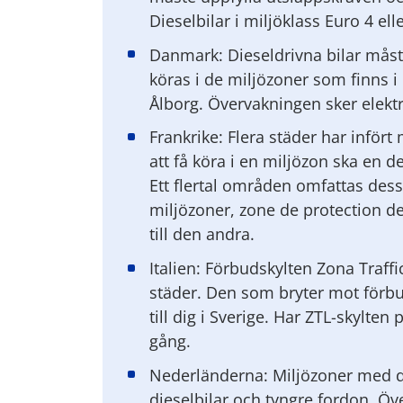
Dieselbilar i miljöklass Euro 4 elle
Danmark: Dieseldrivna bilar måste
köras i de miljözoner som finns
Ålborg. Övervakningen sker elektr
Frankrike: Flera städer har infört 
att få köra i en miljözon ska en de
Ett flertal områden omfattas dess
miljözoner, zone de protection de
till den andra.
Italien: Förbudskylten Zona Traff
städer. Den som bryter mot förbu
till dig i Sverige. Har ZTL-skylten
gång.
Nederländerna: Miljözoner med d
dieselbilar och tyngre fordon. Öv