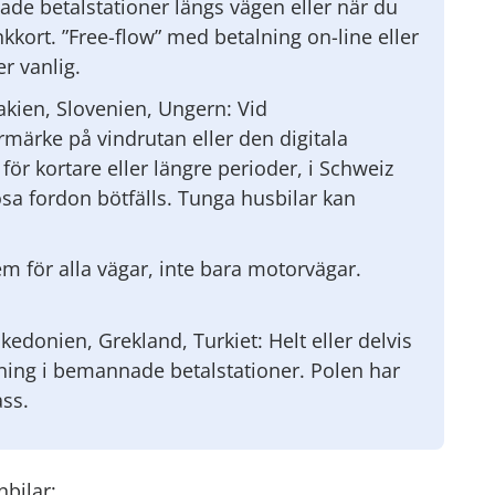
ade betalstationer längs vägen eller när du
kkort. ”Free-flow” med betalning on-line eller
er vanlig.
vakien, Slovenien, Ungern: Vid
rmärke på vindrutan eller den digitala
s för kortare eller längre perioder, i Schweiz
lösa fordon bötfälls. Tunga husbilar kan
m för alla vägar, inte bara motorvägar.
edonien, Grekland, Turkiet: Helt eller delvis
ning i bemannade betalstationer. Polen har
ass.
nbilar: