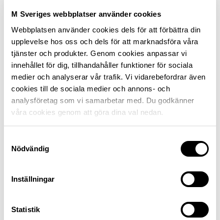
M Sveriges webbplatser använder cookies
Jacob Sidenvall, Riksförbundet M Sverige.
Webbplatsen använder cookies dels för att förbättra din
– Att justera saker via skärm tar mycket mer tid och
upplevelse hos oss och dels för att marknadsföra våra
uppmärksamhet jämfört med att göra det med en fysisk
tjänster och produkter. Genom cookies anpassar vi
knapp eller ett vred, säger Jacob Sidenvall. Det är inte så
innehållet för dig, tillhandahåller funktioner för sociala
konstigt. Den digitala miljön är mindre förutsägbar än
medier och analyserar vår trafik. Vi vidarebefordrar även
en knapp som sitter där den sitter, och väldigt ofta
cookies till de sociala medier och annons- och
tvingas blicken bort från trafiksituationen för att se till
analysföretag som vi samarbetar med. Du godkänner
så att fingrarna hamnat rätt. Det blir en distraktion i
våra cookies genom att göra dina val nedan.
flera moment: först vänds blicken mot skärmen, sedan
flyttas handen tillsammans med blicken och sist måste
Samtyckesval
man ofta använda synen för att bekräfta att man fått till
Nödvändig
rätt inställning.
Inställningar
Det tar 23,5 sekunder att hitta en
viss låt via skärm
Statistik