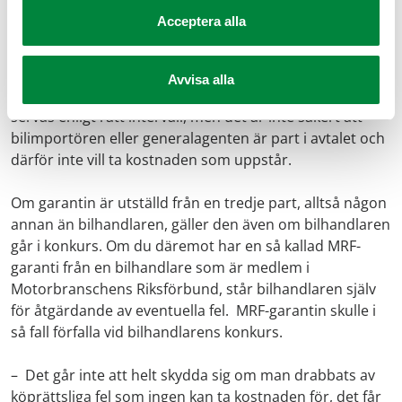
kommer serviceavtalet upphöra vid en konkurs, säger
Acceptera alla
Olle Haglund.
Särskilt problematiskt blir det om bilen privatleasas. Då
Avvisa alla
är leasingtagaren fortfarande skyldig att se till att bilen
servas enligt rätt intervall, men det är inte säkert att
bilimportören eller generalagenten är part i avtalet och
därför inte vill ta kostnaden som uppstår.
Om garantin är utställd från en tredje part, alltså någon
annan än bilhandlaren, gäller den även om bilhandlaren
går i konkurs. Om du däremot har en så kallad MRF-
garanti från en bilhandlare som är medlem i
Motorbranschens Riksförbund, står bilhandlaren själv
för åtgärdande av eventuella fel. MRF-garantin skulle i
så fall förfalla vid bilhandlarens konkurs.
– Det går inte att helt skydda sig om man drabbats av
köprättsliga fel som ingen kan ta kostnaden för, det får