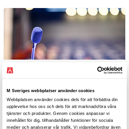
Frågor vi driver
M Sverige tar debatten med politiker och
beslutsfattare i frågor som berör och påverkar
M Sveriges webbplatser använder cookies
bilistens vardag. Här är frågorna vi driver nu.
Webbplatsen använder cookies dels för att förbättra din
upplevelse hos oss och dels för att marknadsföra våra
tjänster och produkter. Genom cookies anpassar vi
innehållet för dig, tillhandahåller funktioner för sociala
Enligt konsumentköplagen är det endast möjligt att
medier och analyserar vår trafik. Vi vidarebefordrar även