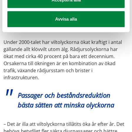
hastighet, desto längre bromssträcka. Vid dålig sikt bör
man i ännu högre grad sänka hastigheten. Tänk också
Avvisa alla
på att om ett djur går upp på vägen, följer ofta fler efter,
säger Tony Gunnarsson.
Under 2000-talet har viltolyckorna ökat kraftigt i antal
gällande allt klövvilt utom älg. Rådjursolyckorna har
ökat med cirka 40 procent på bara ett decennium.
Orsakerna till ökningen är en kombination av ökad
trafik, växande rådjursstam och brister i
infrastrukturen.
Passager och beståndsreduktion
bästa sätten att minska olyckorna
– Det är illa att viltolyckorna tillåtits öka år efter år. Det
behövs betydligt fler säkra djurpassager och bättre