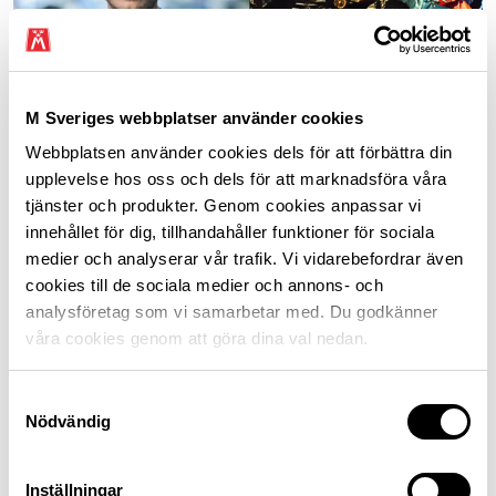
M Sveriges webbplatser använder cookies
Webbplatsen använder cookies dels för att förbättra din
Carl-Erik Stjernvall, teknik- och hållbarhetsexpert på
Riksförbundet M Sverige
upplevelse hos oss och dels för att marknadsföra våra
tjänster och produkter. Genom cookies anpassar vi
innehållet för dig, tillhandahåller funktioner för sociala
medier och analyserar vår trafik. Vi vidarebefordrar även
cookies till de sociala medier och annons- och
analysföretag som vi samarbetar med. Du godkänner
våra cookies genom att göra dina val nedan.
Samtyckesval
Nödvändig
Frågor vi driver
Inställningar
M Sverige tar debatten med politiker och