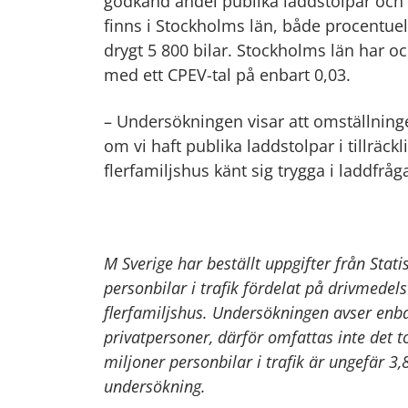
godkänd andel publika laddstolpar och e
finns i Stockholms län, både procentuellt
drygt 5 800 bilar. Stockholms län har oc
med ett CPEV-tal på enbart 0,03.
– Undersökningen visar att omställnin
om vi haft publika laddstolpar i tillräck
flerfamiljshus känt sig trygga i laddfrå
M Sverige har beställt uppgifter från Stat
personbilar i trafik fördelat på drivmedels
flerfamiljshus. Undersökningen avser enb
privatpersoner, därför omfattas inte det t
miljoner personbilar i trafik är ungefär 3,
undersökning.