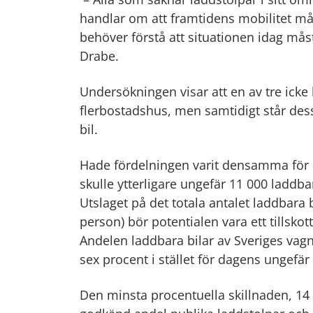
handlar om att framtidens mobilitet måste
behöver förstå att situationen idag måst
Drabe.
Undersökningen visar att en av tre icke 
flerbostadshus, men samtidigt står des
bil.
Hade fördelningen varit densamma för l
skulle ytterligare ungefär 11 000 laddbar
Utslaget på det totala antalet laddbara b
person) bör potentialen vara ett tillskot
Andelen laddbara bilar av Sveriges vag
sex procent i stället för dagens ungefär
Den minsta procentuella skillnaden, 14