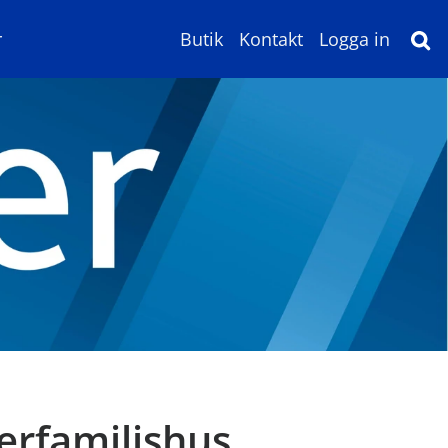
r
Butik
Kontakt
Logga in
lerfamiljshus