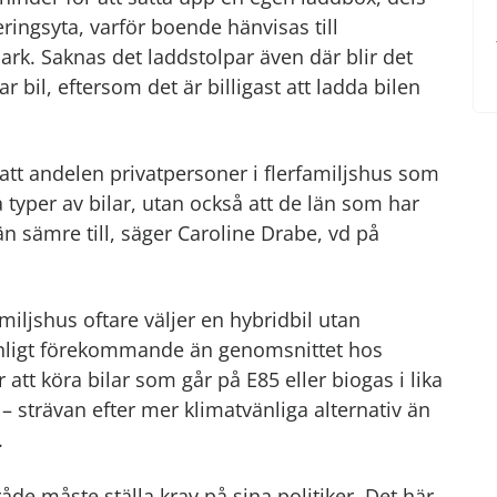
ingsyta, varför boende hänvisas till
k. Saknas det laddstolpar även där blir det
r bil, eftersom det är billigast att ladda bilen
 att andelen privatpersoner i flerfamiljshus som
a typer av bilar, utan också att de län som har
än sämre till, säger Caroline Drabe, vd på
amiljshus oftare väljer en hybridbil utan
anligt förekommande än genomsnittet hos
r att köra bilar som går på E85 eller biogas i lika
– strävan efter mer klimatvänliga alternativ än
.
åde måste ställa krav på sina politiker. Det här