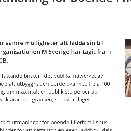
ar sämre möjligheter att ladda sin bil
rganisationen M Sverige har tagit fram
CB.
fattande brister i det publika nätverket av
sade att utbyggnaden borde öka med hela 100
ng om maximalt en publik stolpe per tio
en klarar den gränsen, sämst är läget i
stora utmaningar för boende i flerfamiljshus.
 hinder för att sätta upp en egen laddbox, dels