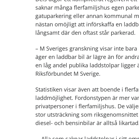
saknar många flerfamiljshus egen parker
gatuparkering eller annan kommunal mar
nästan omöjligt att införskaffa en laddba
långsamt där den oftast står parkerad.
– M Sveriges granskning visar inte bara
äger en laddbar bil är lägre än för andr
en låg andel publika laddstolpar ligger 
Riksförbundet M Sverige.
Statistiken visar även att boende i flerf
laddmöjlighet. Fordonstypen är mer v
privatpersoner i flerfamiljshus. De välje
stor utsträckning som riksgenomsnittet 
diesel- och bensinbilar är alltså likartad
– Alla som saknar laddstolpar i sitt omr