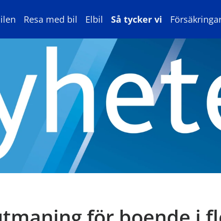
ilen
Resa med bil
Elbil
Så tycker vi
Försäkringa
utmaning för boende i f