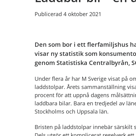
Publicerad 4 oktober 2021
Den som bor i ett flerfamiljshus h
visar ny statistik som konsumento
genom Statistiska Centralbyrån, S
Under flera år har M Sverige visat på om
laddstolpar. Årets sammanställning vi
procent för att uppnå dagens målsättni
laddbara bilar. Bara en tredjedel av län
Stockholms och Uppsala län.
Bristen på laddstolpar innebär särskilt 
Dels utgör ett komplicerat regelverk ett