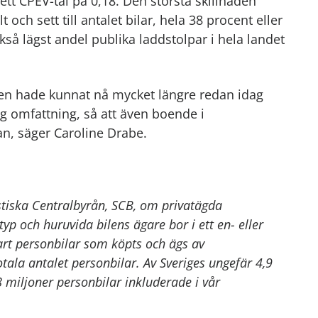
tt CPEV-tal på 0,18. Den största skillnaden
 och sett till antalet bilar, hela 38 procent eller
kså lägst andel publika laddstolpar i hela landet
gen hade kunnat nå mycket längre redan idag
lig omfattning, så att även boende i
gan, säger Caroline Drabe.
istiska Centralbyrån, SCB, om privatägda
typ och huruvida bilens ägare bor i ett en- eller
art personbilar som köpts och ägs av
otala antalet personbilar. Av Sveriges ungefär 4,9
8 miljoner personbilar inkluderade i vår