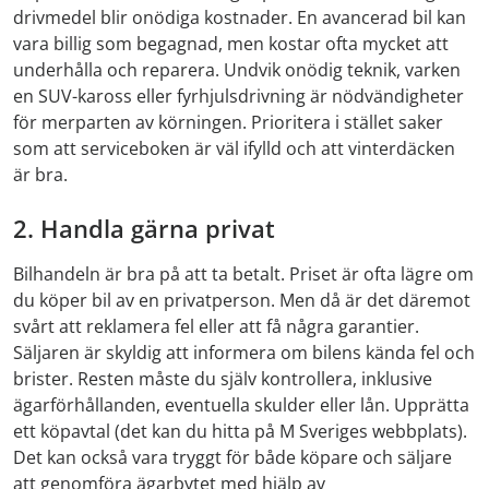
drivmedel blir onödiga kostnader. En avancerad bil kan
vara billig som begagnad, men kostar ofta mycket att
underhålla och reparera. Undvik onödig teknik, varken
en SUV-kaross eller fyrhjulsdrivning är nödvändigheter
för merparten av körningen. Prioritera i stället saker
som att serviceboken är väl ifylld och att vinterdäcken
är bra.
2. Handla gärna privat
Bilhandeln är bra på att ta betalt. Priset är ofta lägre om
du köper bil av en privatperson. Men då är det däremot
svårt att reklamera fel eller att få några garantier.
Säljaren är skyldig att informera om bilens kända fel och
brister. Resten måste du själv kontrollera, inklusive
ägarförhållanden, eventuella skulder eller lån. Upprätta
ett köpavtal (det kan du hitta på M Sveriges webbplats).
Det kan också vara tryggt för både köpare och säljare
att genomföra ägarbytet med hjälp av