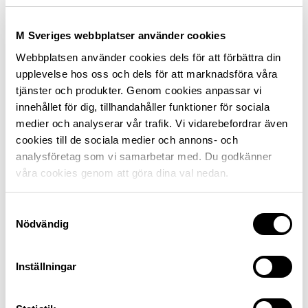
M Sveriges webbplatser använder cookies
Webbplatsen använder cookies dels för att förbättra din
upplevelse hos oss och dels för att marknadsföra våra
Vad kostar din bil?
tjänster och produkter. Genom cookies anpassar vi
Med M Sveriges bilkostnadskalkyl räknar du ut vad
innehållet för dig, tillhandahåller funktioner för sociala
bilen kostar.
medier och analyserar vår trafik. Vi vidarebefordrar även
cookies till de sociala medier och annons- och
analysföretag som vi samarbetar med. Du godkänner
våra cookies genom att göra dina val nedan.
3. Spara annonsen
Samtyckesval
Annonsen blir alltid en del av bilens avtal, så spara en
Nödvändig
kopia. Det som står i annonsen gäller. Har bilhandlaren
försökt reservera sig för felskrivningar eller försöker
Inställningar
sälja på dig en extra garantiförsäkring? Det är en
varningsklocka för att inte vilja ta ansvar. Köp bil hos
någon annan. Det ska alltid finnas en varudeklaration