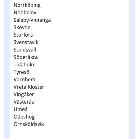
Norrköping
Nöbbelöv
Saleby-Vinninga
Skövde
Storfors
Svenstavik
Sundsvall
Söderåkra
Tidaholm
Tyresö
Varnhem
Vreta Kloster
Vingåker
Västerås
Umeå
Ödeshög
Örnsköldsvik