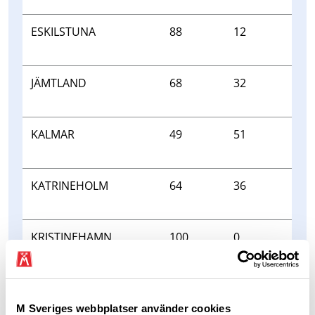
ESKILSTUNA
88
12
JÄMTLAND
68
32
KALMAR
49
51
KATRINEHOLM
64
36
KRISTINEHAMN
100
0
LULEÅ
30
70
M Sveriges webbplatser använder cookies