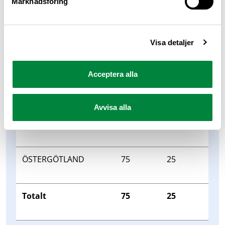
Marknadsföring
VÄSTERBOTTEN
84
16
Visa detaljer
VÄSTERVIK
71
29
Acceptera alla
VÄSTMANLAND
83
17
Avvisa alla
ÖRNSKÖLDSVIK
97
3
ÖSTERGÖTLAND
75
25
Totalt
75
25