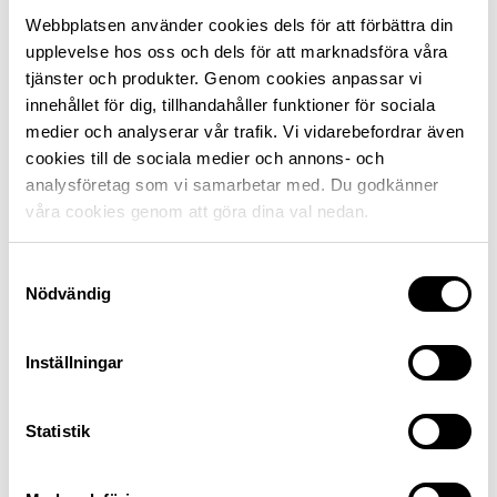
Webbplatsen använder cookies dels för att förbättra din
SKARABORG
71
29
upplevelse hos oss och dels för att marknadsföra våra
tjänster och produkter. Genom cookies anpassar vi
innehållet för dig, tillhandahåller funktioner för sociala
SKÅNE NORDVÄST
85
15
medier och analyserar vår trafik. Vi vidarebefordrar även
cookies till de sociala medier och annons- och
analysföretag som vi samarbetar med. Du godkänner
SKÅNE SYDVÄST
68
32
våra cookies genom att göra dina val nedan.
Samtyckesval
SKÅNE ÖST
77
23
Nödvändig
STOCKHOLM
60
40
Inställningar
Statistik
SUNDSVALL
78
22