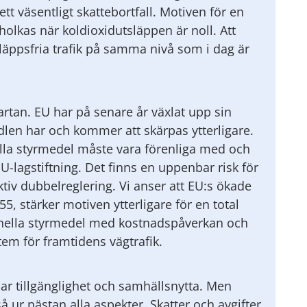
t väsentligt skattebortfall. Motiven för en
holkas när koldioxidutsläppen är noll. Att
läppsfria trafik på samma nivå som i dag är
rtan. EU har på senare år växlat upp sin
dlen har och kommer att skärpas ytterligare.
ella styrmedel måste vara förenliga med och
U-lagstiftning. Det finns en uppenbar risk för
ktiv dubbelreglering. Vi anser att EU:s ökade
5, stärker motiven ytterligare för en total
ionella styrmedel med kostnadspåverkan och
tem för framtidens vägtrafik.
ar tillgänglighet och samhällsnytta. Men
 ur nästan alla aspekter. Skatter och avgifter