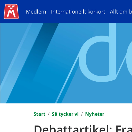
Medlem
Internationellt körkort
Allt om b
Start
Så tycker vi
Nyheter
Debattartikel: Fra