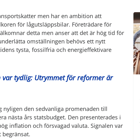
ransportskatter men har en ambition att
koren för lågutsläppsbilar. Företrädare för
lkomnar detta men anser att det är hög tid för
 underlätta omställningen behövs ett nytt
ens tysta, fossilfria och energieffektivare
 var tydlig: Utrymmet för reformer är
g nyligen den sedvanliga promenaden till
era nästa års statsbudget. Den presenterades i
hög inflation och försvagad valuta. Signalen var
t begränsat.