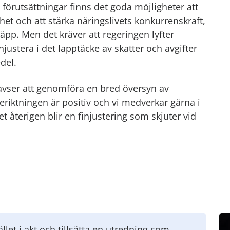
 förutsättningar finns det goda möjligheter att
het och att stärka näringslivets konkurrenskraft,
läpp. Men det kräver att regeringen lyfter
finjustera i det lapptäcke av skatter och avgifter
del.
”avser att genomföra en bred översyn av
ljeriktningen är positiv och vi medverkar gärna i
et återigen blir en finjustering som skjuter vid
ället i akt och tillsätta en utredning som