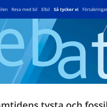
ilen
Resa med bil
Elbil
Så tycker vi
Försäkringa
mtidens tysta och fossil