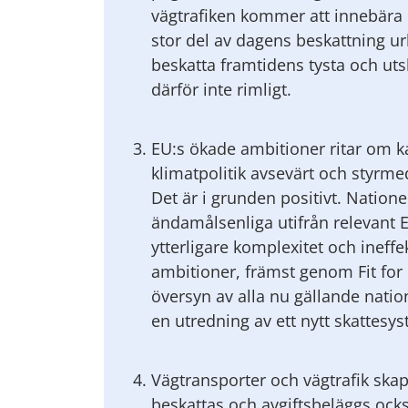
vägtrafiken kommer att innebära et
stor del av dagens beskattning ur
beskatta framtidens tysta och uts
därför inte rimligt.
EU:s ökade ambitioner ritar om ka
klimatpolitik avsevärt och styrme
Det är i grunden positivt. Nation
ändamålsenliga utifrån relevant E
ytterligare komplexitet och ineffe
ambitioner, främst genom Fit for 5
översyn av alla nu gällande nat
en utredning av ett nytt skattesys
Vägtransporter och vägtrafik skap
beskattas och avgiftsbeläggs också