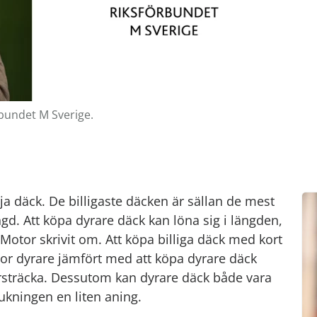
örbundet M Sverige.
älja däck. De billigaste däcken är sällan de mest
ngd. Att köpa dyrare däck kan löna sig i längden,
tor skrivit om. Att köpa billiga däck med kort
nor dyrare jämfört med att köpa dyrare däck
rsträcka. Dessutom kan dyrare däck både vara
kningen en liten aning.