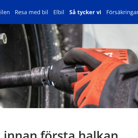
ilen
Resa med bil
Elbil
Så tycker vi
Försäkringa
k innan första halkan