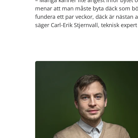
– Många känner lite ångest inför bytet
menar att man måste byta däck som börja
fundera ett par veckor, däck är nästan a
säger Carl-Erik Stjernvall, teknisk expe