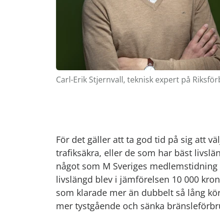
Carl-Erik Stjernvall, teknisk expert på Riksf
För det gäller att ta god tid på sig att v
trafiksäkra, eller de som har bäst livslä
något som M Sveriges medlemstidning Mo
livslängd blev i jämförelsen 10 000 kro
som klarade mer än dubbelt så lång kö
mer tystgående och sänka bränsleförbru