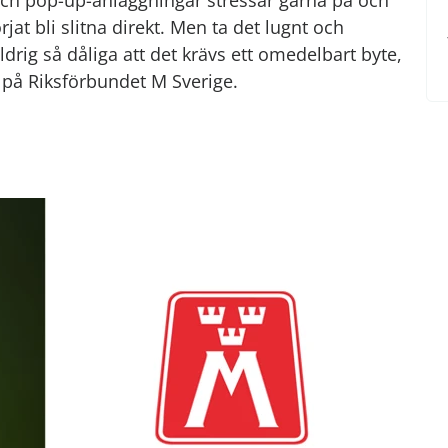
 och pop-up-anläggningar stressar gärna på och
t bli slitna direkt. Men ta det lugnt och
ldrig så dåliga att det krävs ett omedelbart byte,
rt på Riksförbundet M Sverige.