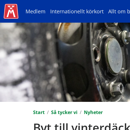
Medlem
Internationellt körkort
Allt om b
Start
Så tycker vi
Nyheter
Byt till vinterdäc