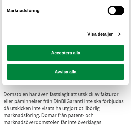
företag, Svensk Fordonsgaranti, för att ha använt sig av
otillbörliga marknadsföringsmetoder. Konsumentverket
Marknadsföring
har också varnat för företagen DinBilGaranti och
Svenskt Fordonsskydd. Ett annat företag i samma
bransch som hittat in på skamlistan är Svenska
Visa detaljer
Garantier.
Men nu har Patent- och marknadsöverdomstolen gjort
Acceptera alla
bedömningen att reklamutskicken om garantier inte
utgör en affärsmetod som är att anse som otillbörlig
Avvisa alla
marknadsföring eller att reklamutskicken kan förbjudas
som vilseledande marknadsföring.
Domstolen har även fastslagit att utskick av fakturor
eller påminnelser från DinBilGaranti inte ska förbjudas
då utskicken inte visats ha utgjort otillbörlig
marknadsföring. Domar från patent- och
marknadsöverdomstolen får inte överklagas.