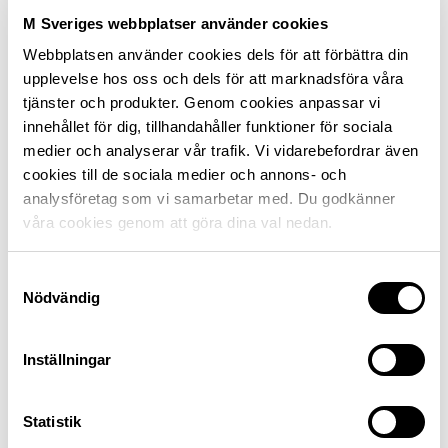
M Sveriges webbplatser använder cookies
Webbplatsen använder cookies dels för att förbättra din
upplevelse hos oss och dels för att marknadsföra våra
tjänster och produkter. Genom cookies anpassar vi
innehållet för dig, tillhandahåller funktioner för sociala
medier och analyserar vår trafik. Vi vidarebefordrar även
cookies till de sociala medier och annons- och
analysföretag som vi samarbetar med. Du godkänner
våra cookies genom att göra dina val nedan.
Olle Haglund, Riksförbundet M Sverige
Samtyckesval
Nödvändig
Konsumenttidningen Råd & Röns skamlista över de
Inställningar
företag
som flest klagar på, har tidigare toppats av
falska bilgarantier och bilvärderingssajter. Patent- och
marknadsdomstolen har utdömt en
Statistik
marknadsstörningsavgift på 1,5 miljoner kronor mot ett