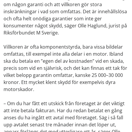
om någon garanti och att villkoren gör stora
inskränkningar i vad som omfattas. Det är innehållslösa
och ofta helt onödiga garantier som inte ger
konsumenter något skydd, säger Olle Haglund, jurist på
Riksförbundet M Sverige.
Villkoren är ofta komponentstyrda, bara vissa bildelar
omfattas, till exempel inte alla delar i en motor. Ibland
ska du betala en ”egen del av kostnaden” vid en skada,
precis som vid en självrisk, och det kan finnas ett tak för
vilket belopp garantin omfattar, kanske 25 000–30 000
kronor. Ett mycket klent skydd för exempelvis dyra
motorskador.
– Om du har fått ett utskick från företaget är det viktigt
att inte betala fakturan. Har du redan betalat en gång
anses du ha ingått ett avtal med företaget. Säg i så fall
upp avtalet senast tre månader innan det löper ut,
annars förlängs det med ytterligare ett år, säger Olle