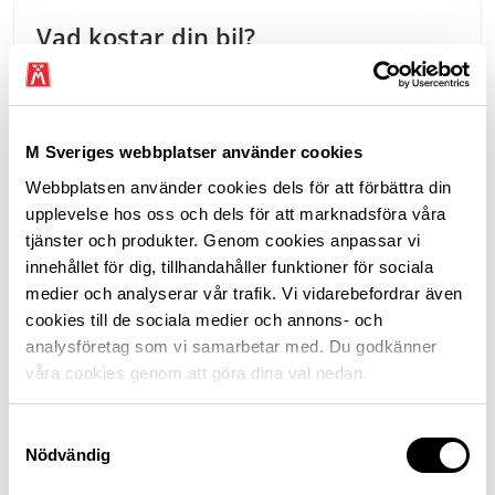
Vad kostar din bil?
Med M Sveriges bilkostnadskalkyl räknar du ut vad
bilen kostar.
M Sveriges webbplatser använder cookies
Webbplatsen använder cookies dels för att förbättra din
upplevelse hos oss och dels för att marknadsföra våra
Utan klimatbonus har elbilen blivit dyr för många
tjänster och produkter. Genom cookies anpassar vi
konsumenter. De höga bränslepriserna och den
innehållet för dig, tillhandahåller funktioner för sociala
generella och långvariga överbeskattningen av bilen blir
medier och analyserar vår trafik. Vi vidarebefordrar även
särskilt kännbar när kostnadstrycket i hela samhället
cookies till de sociala medier och annons- och
ökar. Staten får dessutom in extra höga momsintäkter i
analysföretag som vi samarbetar med. Du godkänner
en tid när många hushåll går på knäna.
våra cookies genom att göra dina val nedan.
Bilisternas kostnader ökar
Samtyckesval
samtidigt som omställningen
Nödvändig