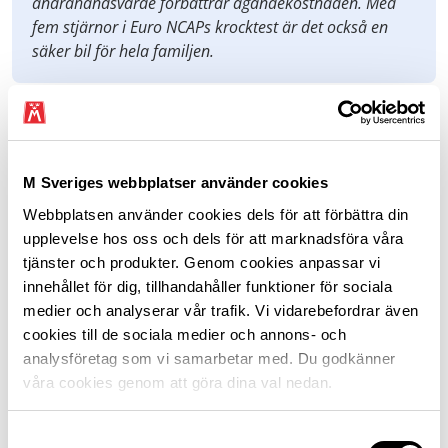
andrahandsvärde förbättrar ägandekostnaden. Med
fem stjärnor i Euro NCAPs krocktest är det också en
säker bil för hela familjen.
M Sveriges webbplatser använder cookies
Webbplatsen använder cookies dels för att förbättra din
upplevelse hos oss och dels för att marknadsföra våra
tjänster och produkter. Genom cookies anpassar vi
innehållet för dig, tillhandahåller funktioner för sociala
medier och analyserar vår trafik. Vi vidarebefordrar även
cookies till de sociala medier och annons- och
Car-Erik Stjernvall, teknisk rådgivare M Sverige, överlämnar
analysföretag som vi samarbetar med. Du godkänner
utmärkelsen "Årets smartaste bilköp" till Sten Forsberg,
våra cookies genom att göra dina val nedan.
Sverigechef och Marcus Thomasfolk, informationschef på
Volkswagen Personbilar, tillsammans med Heléne Lilja, chef
kommunikation och samhälle, och Jan Sandberg, ordförande
Samtyckesval